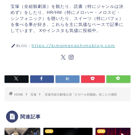
宝塚（全組観劇派）を観たり、読書（特にジャンルは決
めず）をしたり、HR/HM（特にメロハー・メロスピ・
シンフォニック）を聴いたり、スイーツ（特にパフェ）
を食べる事が好き。これらを主に気儘なペースで記事に
しています。 Xやインスタも気儘に投稿中。
https://kimamanashimoblog.com
BLOG：
HOME
宝塚
宝塚月組大劇場公演『ピガール狂騒曲』役ごとの感想
関連記事
宝塚
宝塚