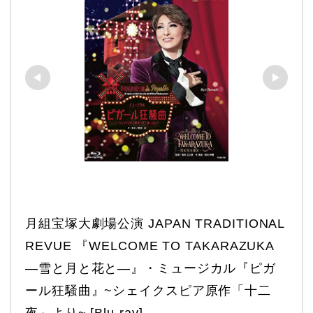
月組宝塚大劇場公演 JAPAN TRADITIONAL 
REVUE 『WELCOME TO TAKARAZUKA 
―雪と月と花と―』・ミュージカル『ピガ
ール狂騒曲』~シェイクスピア原作「十二
夜」より~ [Blu-ray]