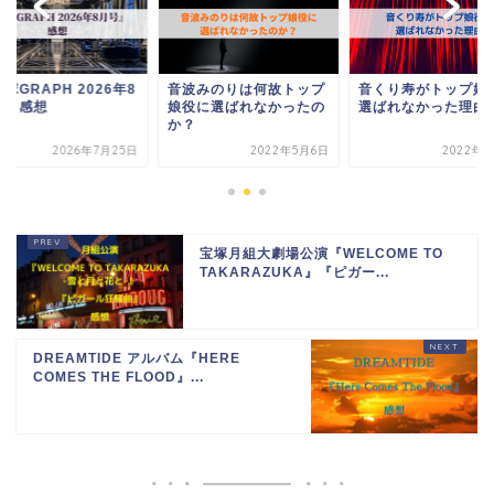
塚GRAPH 2026年8
音波みのりは何故トップ
音くり寿がトップ娘
号』感想
娘役に選ばれなかったの
選ばれなかった理由
か？
2026年7月25日
2022年5月6日
2022年5
宝塚月組大劇場公演『WELCOME TO
TAKARAZUKA』『ピガー...
DREAMTIDE アルバム『HERE
COMES THE FLOOD』...