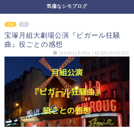
気儘なシモブログ
宝塚
PR
宝塚月組大劇場公演『ピガール狂騒
曲』役ごとの感想
2020年11月30日
/
2021年8月25日