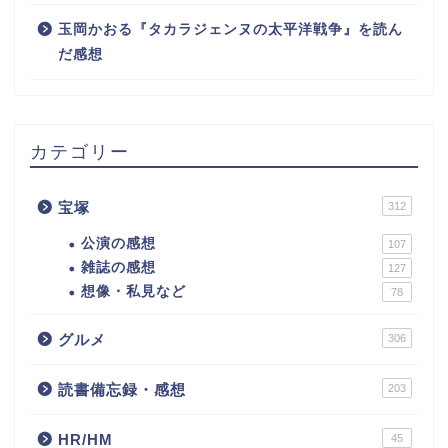
玉岡かおる『タカラジェンヌの太平洋戦争』を読ん
だ感想
カテゴリー
宝塚
312
公演の感想
107
雑誌の感想
127
想像・私見など
78
グルメ
306
読書備忘録・感想
203
HR/HM
45