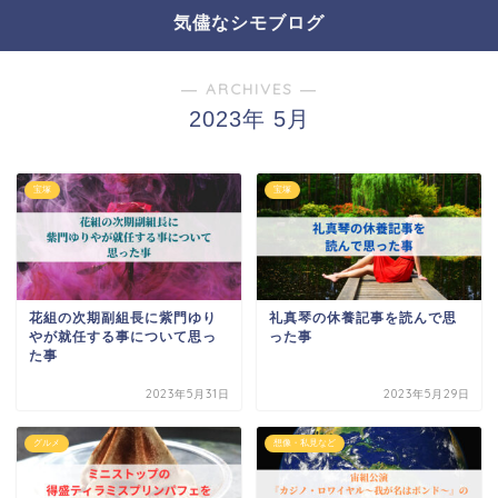
気儘なシモブログ
― ARCHIVES ―
2023年 5月
宝塚
宝塚
花組の次期副組長に紫門ゆり
礼真琴の休養記事を読んで思
やが就任する事について思っ
った事
た事
2023年5月31日
2023年5月29日
グルメ
想像・私見など