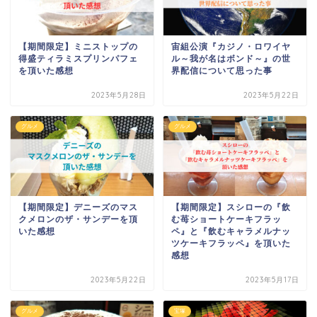
【期間限定】ミニストップの
宙組公演『カジノ・ロワイヤ
得盛ティラミスプリンパフェ
ル～我が名はボンド～』の世
を頂いた感想
界配信について思った事
2023年5月28日
2023年5月22日
グルメ
グルメ
【期間限定】デニーズのマス
【期間限定】スシローの『飲
クメロンのザ・サンデーを頂
む苺ショートケーキフラッ
いた感想
ペ』と『飲むキャラメルナッ
ツケーキフラッペ』を頂いた
感想
2023年5月22日
2023年5月17日
グルメ
宝塚