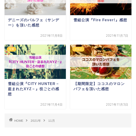
デニーズのパルフェ（サンデ
雪組公演『Fire Fever!』感想
ー）を頂いた感想
2021年11月8日
2021年11月7日
宝塚
グルメ
雪組公演『CITY HUNTER－
【期間限定】ココスのマロン
盗まれたXYZ－』役ごとの感
パフェを頂いた感想
想
2021年11月4日
2021年11月3日
HOME
2021年
11月