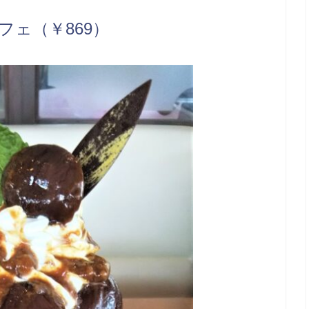
ェ（￥869）