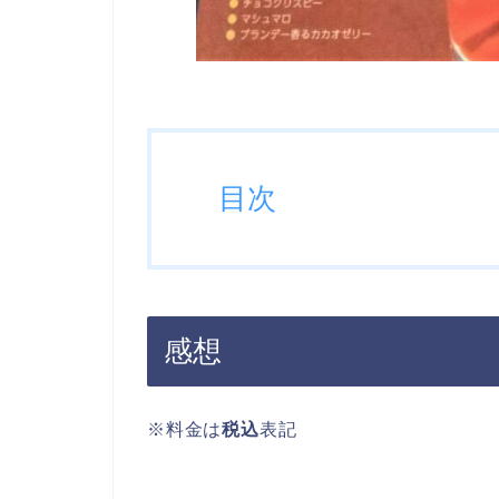
目次
感想
※料金は
税込
表記