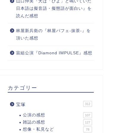
山口仲美『犬は「びよ」と鳴いていた
日本語は擬音語・擬態語が面白い』を
読んだ感想
林屋新兵衛の『林屋パフェ-抹茶-』を
頂いた感想
宙組公演『Diamond IMPULSE』感想
カテゴリー
宝塚
312
公演の感想
107
雑誌の感想
127
想像・私見など
78