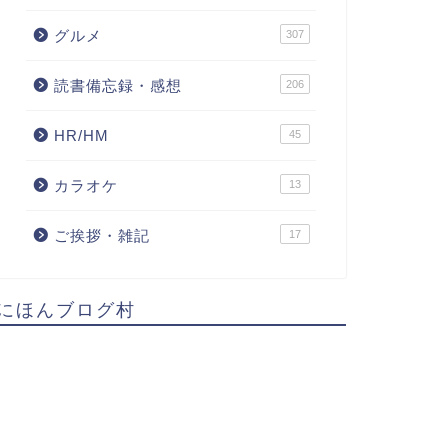
グルメ
307
読書備忘録・感想
206
HR/HM
45
カラオケ
13
ご挨拶・雑記
17
にほんブログ村