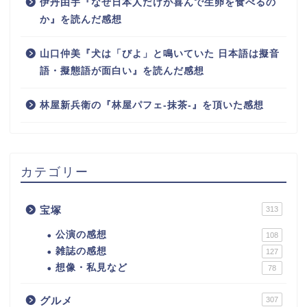
伊丹由宇『なぜ日本人だけが喜んで生卵を食べるの
か』を読んだ感想
山口仲美『犬は「びよ」と鳴いていた 日本語は擬音
語・擬態語が面白い』を読んだ感想
林屋新兵衛の『林屋パフェ-抹茶-』を頂いた感想
カテゴリー
宝塚
313
公演の感想
108
雑誌の感想
127
想像・私見など
78
グルメ
307