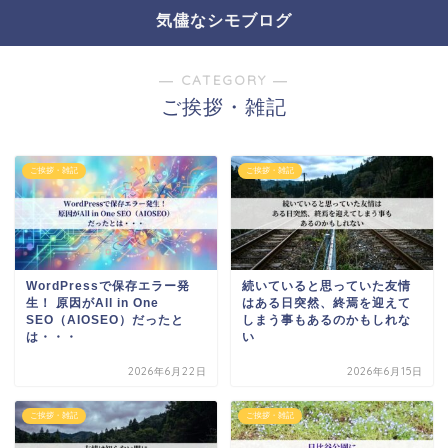
気儘なシモブログ
― CATEGORY ―
ご挨拶・雑記
ご挨拶・雑記
ご挨拶・雑記
WordPressで保存エラー発
続いていると思っていた友情
生！ 原因がAll in One
はある日突然、終焉を迎えて
SEO（AIOSEO）だったと
しまう事もあるのかもしれな
は・・・
い
2026年6月22日
2026年6月15日
ご挨拶・雑記
ご挨拶・雑記