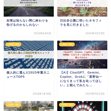
友情は知らない間に終わりを
日比谷公園に咲いたネモフィ
告げるのかもしれない
ラを見に行きました
2026年6月6日
2026年4月29日
ご挨拶・雑記
ご挨拶・雑記
個人的に選んだ2025年重大ニ
【AI】ChatGPT、Gemini、
ュースTOP5
Copilot、Grokに「星野仙一
になりきって私を叱ってほし
い」と頼んでみたら…
2026年1月10日
2025年9月25日
ご挨拶・雑記
ご挨拶・雑記