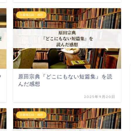
読書備忘録・感想
中
原田宗典『どこにもない短篇集』を読
んだ感想
日
2025年9月20日
読書備忘録・感想