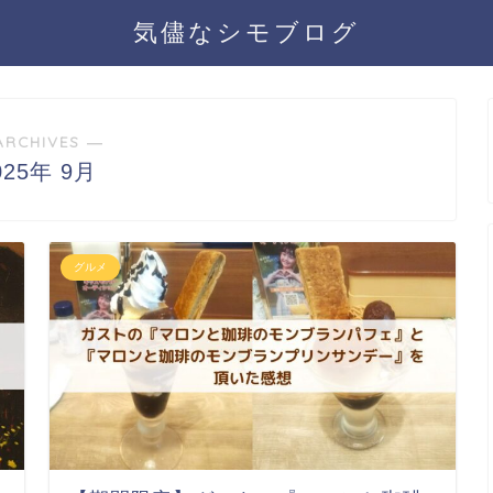
気儘なシモブログ
ARCHIVES ―
025年 9月
グルメ