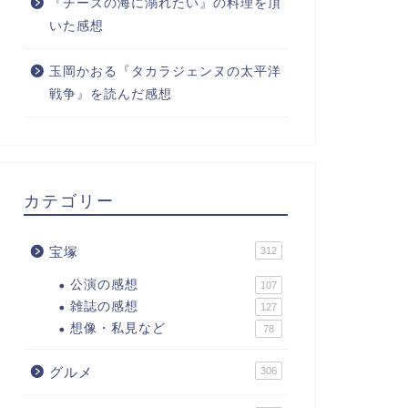
『チーズの海に溺れたい』の料理を頂
いた感想
玉岡かおる『タカラジェンヌの太平洋
戦争』を読んだ感想
カテゴリー
宝塚
312
公演の感想
107
雑誌の感想
127
想像・私見など
78
グルメ
306