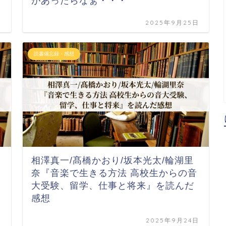
があったらなぁ・・・
日
2025年9月25日
読書備忘録・感想
相澤真一/髙橋かおり/坂本光太/輪湖里
奈『音楽で生きる方法 高校生からの音
大受験、留学、仕事と将来』を読んだ
感想
日
2025年9月24日