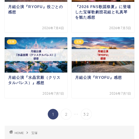
月組公演『RYOFU』役ごとの
『2026 FNS歌謡祭夏』に登場
感想
した宝塚歌劇団花組と礼真琴
を観た感想
2026年7月4日
2026年7月3日
宝塚
宝塚
月組公演『水晶宮殿（クリス
月組公演『RYOFU』感想
タルパレス）』感想
2026年7月1日
2026年7月1日
...
1
2
32
HOME
宝塚