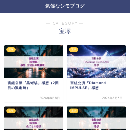
気儘なシモブログ
― CATEGORY ―
宝塚
宝塚
宝塚
宙組公演『黒蜥蜴』感想（2回
宙組公演『Diamond
目の観劇時）
IMPULSE』感想
2026年8月8日
2026年8月3日
宝塚
宝塚