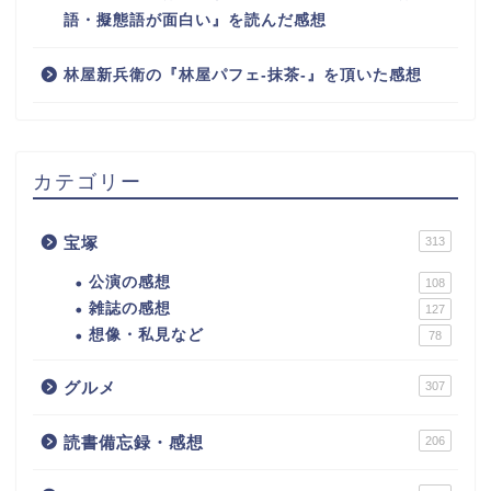
語・擬態語が面白い』を読んだ感想
林屋新兵衛の『林屋パフェ-抹茶-』を頂いた感想
カテゴリー
宝塚
313
公演の感想
108
雑誌の感想
127
想像・私見など
78
グルメ
307
読書備忘録・感想
206