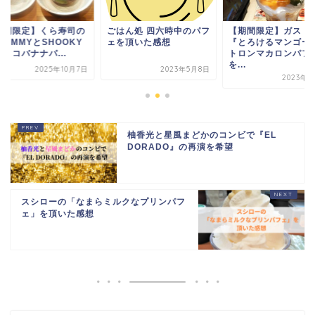
期間限定】くら寿司の
ごはん処 四六時中のパフ
【期間限定】ガスト
HIMMYとSHOOKY
ェを頂いた感想
『とろけるマンゴー
ョコバナナパ...
トロンマカロンパフ
を...
2025年10月7日
2023年5月8日
2023年7
柚香光と星風まどかのコンビで『EL
DORADO』の再演を希望
スシローの「なまらミルクなプリンパフ
ェ」を頂いた感想