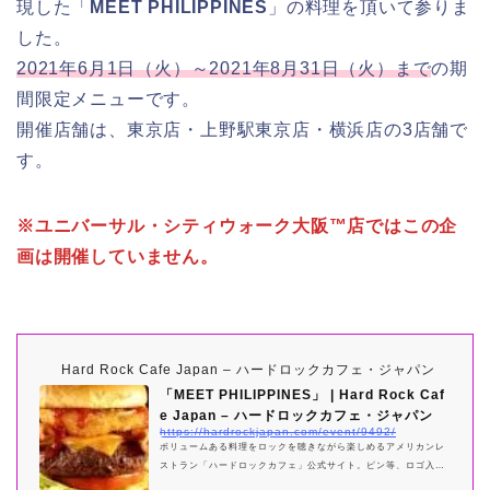
現した「
MEET PHILIPPINES
」の料理を頂いて参りま
した。
2021年6月1日（火）～2021年8月31日（火）まで
の期
間限定メニューです。
開催店舗は、東京店・上野駅東京店・横浜店の3店舗で
す。
※ユニバーサル・シティウォーク大阪™店ではこの企
画は開催していません。
Hard Rock Cafe Japan – ハードロックカフェ・ジャパン
「MEET PHILIPPINES」 | Hard Rock Caf
e Japan – ハードロックカフェ・ジャパン
https://hardrockjapan.com/event/9492/
ボリュームある料理をロックを聴きながら楽しめるアメリカンレ
ストラン「ハードロックカフェ」公式サイト。ピン等、ロゴ入り
のオリジナルグッズも販売。東京六本木・上野・横浜・大阪・UC