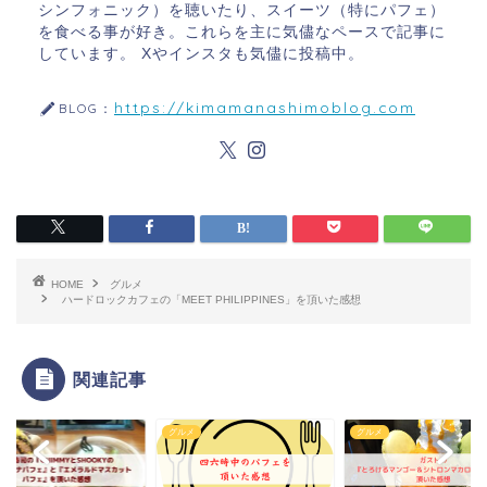
シンフォニック）を聴いたり、スイーツ（特にパフェ）
を食べる事が好き。これらを主に気儘なペースで記事に
しています。 Xやインスタも気儘に投稿中。
https://kimamanashimoblog.com
BLOG：
HOME
グルメ
ハードロックカフェの「MEET PHILIPPINES」を頂いた感想
関連記事
メ
グルメ
グルメ