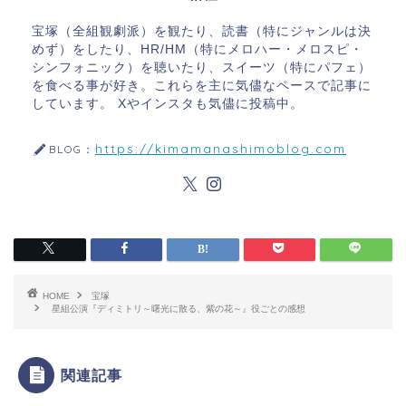
宝塚（全組観劇派）を観たり、読書（特にジャンルは決
めず）をしたり、HR/HM（特にメロハー・メロスピ・
シンフォニック）を聴いたり、スイーツ（特にパフェ）
を食べる事が好き。これらを主に気儘なペースで記事に
しています。 Xやインスタも気儘に投稿中。
https://kimamanashimoblog.com
BLOG：
HOME
宝塚
星組公演『ディミトリ～曙光に散る、紫の花～』役ごとの感想
関連記事