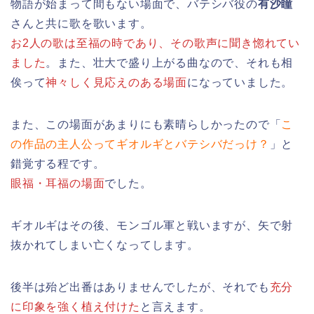
物語が始まって間もない場面で、バテシバ役の
有沙瞳
さんと共に歌を歌います。
お2人の歌は至福の時であり、その歌声に聞き惚れてい
ました
。また、壮大で盛り上がる曲なので、それも相
俟って
神々しく見応えのある場面
になっていました。
また、この場面があまりにも素晴らしかったので「
こ
の作品の主人公ってギオルギとバテシバだっけ？
」と
錯覚する程です。
眼福・耳福の場面
でした。
ギオルギはその後、モンゴル軍と戦いますが、矢で射
抜かれてしまい亡くなってします。
後半は殆ど出番はありませんでしたが、それでも
充分
に印象を強く植え付けた
と言えます。