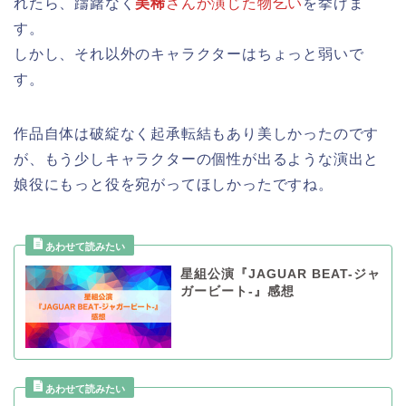
れたら、躊躇なく
美稀
さんが演じた物乞い
を挙げま
す。
しかし、それ以外のキャラクターはちょっと弱いで
す。
作品自体は破綻なく起承転結もあり美しかったのです
が、もう少しキャラクターの個性が出るような演出と
娘役にもっと役を宛がってほしかったですね。
星組公演『JAGUAR BEAT-ジャ
ガービート-』感想