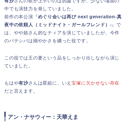
有沙
さんの歌が上手いのは勿論ですが、少ない場面の
中でも演技力を発していました。
前作の本公演『
めぐり会いは再び next generation-真
夜中の依頼人（ミッドナイト・ガールフレンド）-
』で
は、やや姐さん的なティアを演じていましたが、今作
のバテシバは嫋やかさを纏った役です。
この役では王の妻という品をしっかり出しながら演じ
ていました。
もはや
有沙
さんは星組に、いえ
宝塚に欠かせない存在
だと言えます。
アン・ナサウィー：天華えま