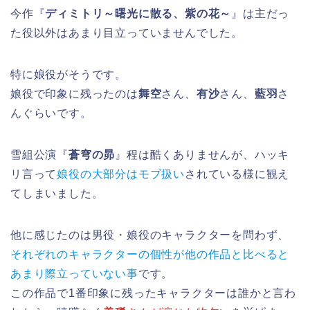
今作『
ディミトリ～曙光に散る、紫の花～
』は主だっ
た役以外はあまり目立っていませんでした。
特に娘役がそうです。
娘役で印象に残ったのは
舞空
さん、
有沙
さん、
藍羽
さ
んぐらいです。
雪組公演『
蒼穹の昴
』程は酷くありませんが、ハッキ
リ言って
娘役の大部分はモブ扱い
されている様に観え
てしまいました。
他に感じたのは男役・娘役のキャラクターを問わず、
それぞれのキャラクターの個性が他の作品と比べると
あまり際立っていない事
です。
この作品で1番印象に残ったキャラクターは誰かと言わ