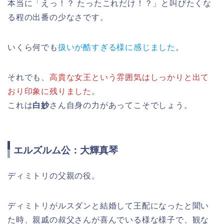
本当に「えっ！？ たったこれだけ！？」と叫びたくな
る程の出番の少なさです。
いくら何でも
扱いが酷すぎる様に感じました
。
それでも、
高貴な女王という雰囲気はしっかりと出て
おり印象に残りました
。
これは
白妙
さん自身の力があってこそでしょう。
エルズルム公：大輝真琴
ディミトリの父親の役。
ディミトリがルスダンと結婚して王配になったと聞い
た時、親戚の叔父さんが喜んでいる様な様子で、観な