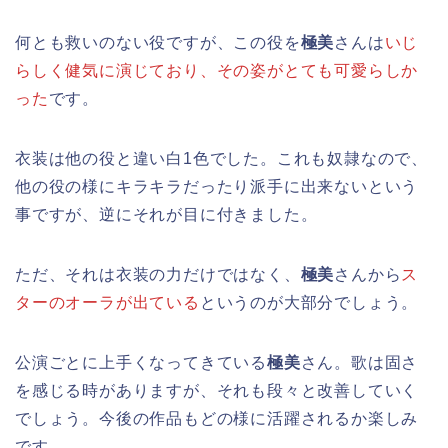
何とも救いのない役ですが、この役を
極美
さんは
いじ
らしく健気に演じており、その姿がとても可愛らしか
った
です。
衣装は他の役と違い白1色でした。これも奴隷なので、
他の役の様にキラキラだったり派手に出来ないという
事ですが、逆にそれが目に付きました。
ただ、それは衣装の力だけではなく、
極美
さんから
ス
ターのオーラが出ている
というのが大部分でしょう。
公演ごとに上手くなってきている
極美
さん。歌は固さ
を感じる時がありますが、それも段々と改善していく
でしょう。今後の作品もどの様に活躍されるか楽しみ
です。