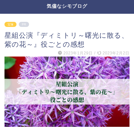
気儘なシモブログ
宝塚
PR
星組公演『ディミトリ～曙光に散る、
紫の花～』役ごとの感想
2023年1月29日
/
2023年2月2日