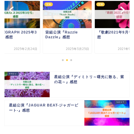
宝塚
宝塚
塚GRAPH 2025年3
宙組公演『Razzle
『歌劇2021年9月号
号』感想
Dazzle』感想
想
2025年2月24日
2025年3月25日
2021年9月
星組公演『ディミトリ～曙光に散る、紫
の花～』感想
星組公演『JAGUAR BEAT-ジャガービ
ート-』感想