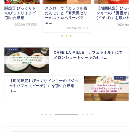
期間限定】びっくりド
スシローで『カラフル葛
【期間限定】びっく
キーのびっくりイチゴ
だんご』と『寒天風ゼリ
ンキーの『夏雲かき
氷を頂いた感想
ーのストロベリーパフ
(イチゴ)』を頂いた
ェ...
2022年7月13日
2024年6
2025年9月16日
CAFE LA MILLE（カフェラミル）にて
メロンショートケーキのセッ...
【期間限定】びっくりドンキーの『ジョ
ッキパフェ（ピーチ）』を頂いた感想
（...