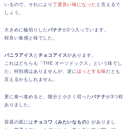
いるので、それにより
丁度良い味になった
と言えるで
しょう。
大きめに輪切りした
バナナ
が2つ入っています。
程良い食感と味でした。
バニラアイス
と
チョコアイス
があります。
これはどちらも「THE オーソドックス」という味でし
た。特別感はありませんが、逆に
ほっとする味
だとも
言えるかもしれません。
更に食べ進めると、随分と小さく切った
バナナ
が3つ程
ありました。
容器の底には
チョコワ（みたいなもの）
がありまし