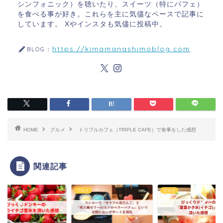
シンフォニック）を聴いたり、スイーツ（特にパフェ）
を食べる事が好き。これらを主に気儘なペースで記事に
しています。 Xやインスタも気儘に投稿中。
https://kimamanashimoblog.com
BLOG：
HOME
グルメ
トリプルカフェ（TRIPLE CAFE）で食事をした感想
関連記事
メ
グルメ
グルメ