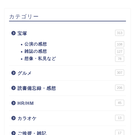
カテゴリー
宝塚
313
公演の感想
108
雑誌の感想
127
想像・私見など
78
グルメ
307
読書備忘録・感想
206
HR/HM
45
カラオケ
13
ご挨拶・雑記
17