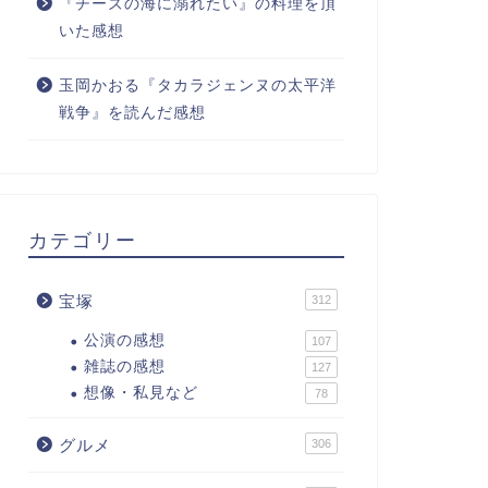
『チーズの海に溺れたい』の料理を頂
いた感想
玉岡かおる『タカラジェンヌの太平洋
戦争』を読んだ感想
カテゴリー
宝塚
312
公演の感想
107
雑誌の感想
127
想像・私見など
78
グルメ
306