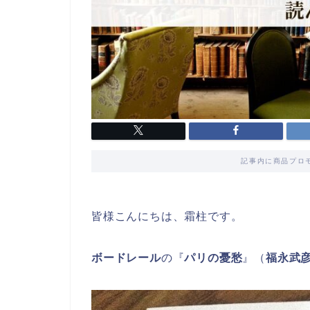
記事内に商品プロ
皆様こんにちは、霜柱です。
ボードレール
の『
パリの憂愁
』（
福永武