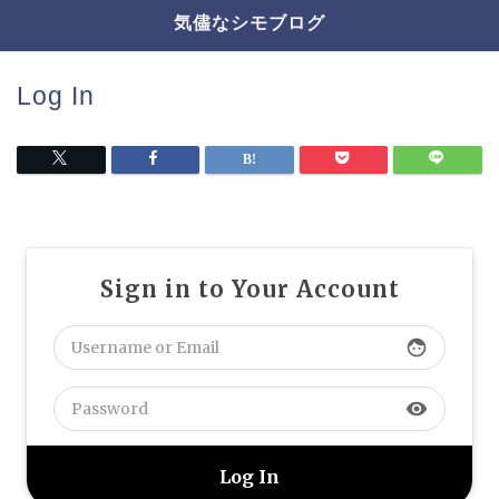
気儘なシモブログ
Log In
Sign in to Your Account
face
visibility