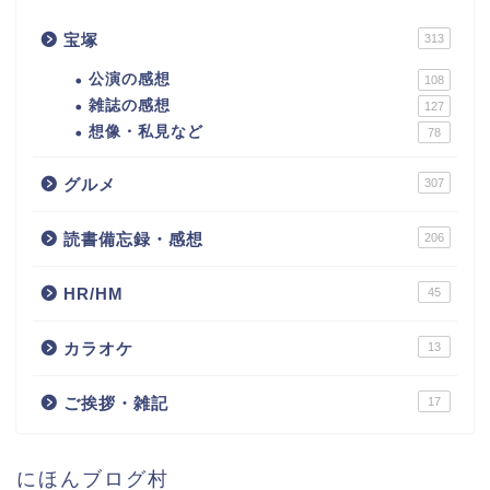
宝塚
313
公演の感想
108
雑誌の感想
127
想像・私見など
78
グルメ
307
読書備忘録・感想
206
HR/HM
45
カラオケ
13
ご挨拶・雑記
17
にほんブログ村