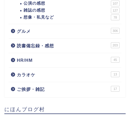
公演の感想
107
雑誌の感想
127
想像・私見など
78
グルメ
306
読書備忘録・感想
203
HR/HM
45
カラオケ
13
ご挨拶・雑記
17
にほんブログ村