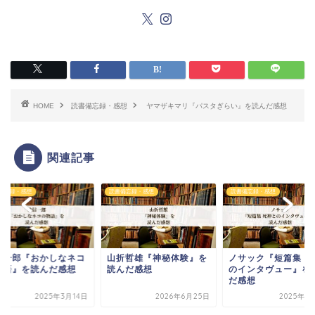
HOME
読書備忘録・感想
ヤマザキマリ『パスタぎらい』を読んだ感想
関連記事
備忘録・感想
読書備忘録・感想
読書備忘録・感想
信一郎『おかしなネコ
山折哲雄『神秘体験』を
ノサック『短篇集 死
物語』を読んだ感想
読んだ感想
のインタヴュー』を
だ感想
2025年3月14日
2026年6月25日
2025年4