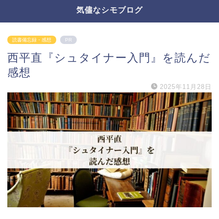
気儘なシモブログ
読書備忘録・感想
PR
西平直『シュタイナー入門』を読んだ
感想
2025年11月28日