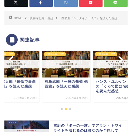
HOME
読書備忘録・感想
西平直『シュタイナー入門』を読んだ感想
関連記事
備忘録・感想
読書備忘録・感想
読書備忘録・感想
浦弥太郎『最低で最高
有島武郎『一房の葡萄 他
ハンス・ユルゲン・
本屋』を読んだ感想
四篇』を読んだ感想
ス『くろて団は名探
を読んだ感想
2025年2月20日
2026年1月18日
2026年4月
雪組の『ポーの一族』でアラン・トワイ
ライトを演じるのは誰なのか予想して