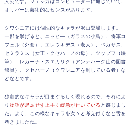
人公です。ジェシカはコンピューターに通じていて、
オリバーは芸術的なセンスがあります。
クワシニアには個性的なキャラが沢山登場します。
一部を挙げると、ニッピ―（ガラスの小鳥）、将軍コ
フェル（外套）、エレウキデス（老人）、ペガサス、
セミラミス（女王・クセハーノの母）、ツップフ（絵
筆）、レカーナ・スエカリク（アンナハーグ山の図書
館員）、クセハーノ（クワシニアを制している者）な
どなどです。
独創的なキャラが目まぐるしく現れるので、それによ
り
物語が退屈せず上手く緩急が付いている
と感じまし
た。よく、この様なキャラを次々と考え付くなと舌を
巻きましたね。