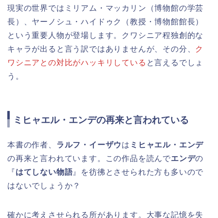
現実の世界ではミリアム・マッカリン（博物館の学芸
長）、ヤーノシュ・ハイドゥク（教授・博物館館長）
という重要人物が登場します。クワシニア程独創的な
キャラが出ると言う訳ではありませんが、その分、
ク
ワシニアとの対比がハッキリしている
と言えるでしょ
う。
ミヒャエル・エンデの再来と言われている
本書の作者、
ラルフ・イーザウ
は
ミヒャエル・エンデ
の再来と言われています。この作品を読んで
エンデ
の
『
はてしない物語
』を彷彿とさせられた方も多いので
はないでしょうか？
確かに考えさせられる所があります。大事な記憶を失