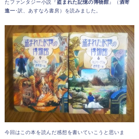
たファンタジー小説『
盗まれた記憶の博物館
』（
酒寄
進一
･訳、あすなろ書房）を読みました。
今回はこの本を読んだ感想を書いていこうと思いま