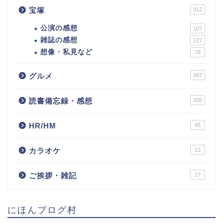
宝塚
312
公演の感想
107
雑誌の感想
127
想像・私見など
78
グルメ
307
読書備忘録・感想
205
HR/HM
45
カラオケ
13
ご挨拶・雑記
17
にほんブログ村