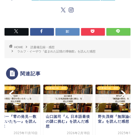
HOME
読書備忘録・感想
ラルフ・イーザウ『盗まれた記憶の博物館』を読んだ感想
関連記事
備忘録・感想
読書備忘録・感想
読書備忘録・感想
田洋一『零の発見―数
山口謠司『ん 日本語最後
野矢茂樹『無限論の
の生いたち―』を読ん
の謎に挑む』を読んだ感
室』を読んだ感想
感想
想
2025年11月10日
2026年2月18日
2025年10