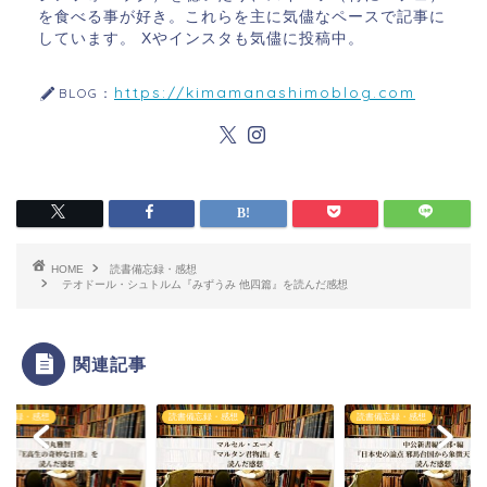
を食べる事が好き。これらを主に気儘なペースで記事に
しています。 Xやインスタも気儘に投稿中。
https://kimamanashimoblog.com
BLOG：
HOME
読書備忘録・感想
テオドール・シュトルム『みずうみ 他四篇』を読んだ感想
関連記事
備忘録・感想
読書備忘録・感想
読書備忘録・感想