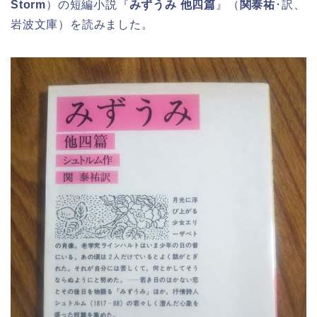
Storm
）の短編小説『
みずうみ 他四篇
』（
関泰祐
･訳、
岩波文庫）を読みました。