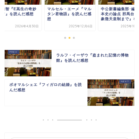
丸雅智『E高生の奇妙
マルセル・エーメ『マル
中公新書編集部･編
日常』を読んだ感想
タン君物語』を読んだ感
本史の論点 邪馬台国
想
象徴天皇制まで』を読.
2026年4月30日
2025年12月6日
2025年10
ラルフ・イーザウ『盗まれた記憶の博物
館』を読んだ感想
ボオマルシェエ『フィガロの結婚』を読
んだ感想