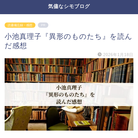
気儘なシモブログ
読書備忘録・感想
PR
小池真理子『異形のものたち』を読ん
だ感想
2026年1月18日