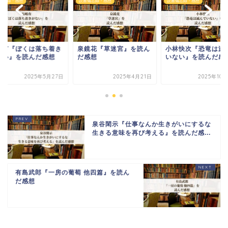
備忘録・感想
読書備忘録・感想
読書備忘録・感想
嶋有『ぼくは落ち着き
泉鏡花『草迷宮』を読ん
小林快次『恐竜は滅
ない』を読んだ感想
だ感想
いない』を読んだ感
2025年5月27日
2025年4月21日
2025年10
泉谷閑示『仕事なんか生きがいにするな
生きる意味を再び考える』を読んだ感...
有島武郎『一房の葡萄 他四篇』を読ん
だ感想