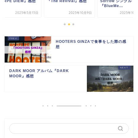
ARPE DIEM』感想
『The Revival』感想
Sorrow シングル
『BlueMe...
2025年5月15日
2025年10月9日
2025年10
HOOTERS GINZAで食事をした際の感
想
DARK MOOR アルバム『DARK
MOOR』感想