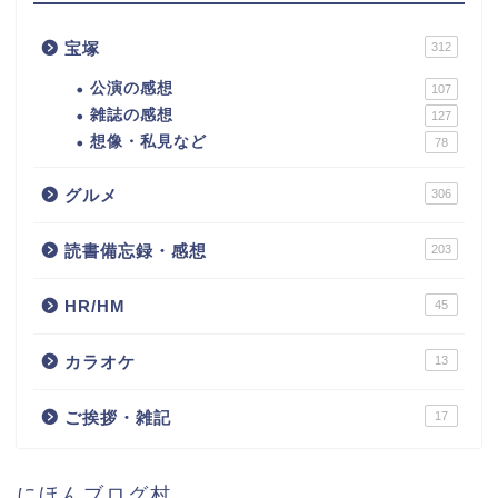
宝塚
312
公演の感想
107
雑誌の感想
127
想像・私見など
78
グルメ
306
読書備忘録・感想
203
HR/HM
45
カラオケ
13
ご挨拶・雑記
17
にほんブログ村