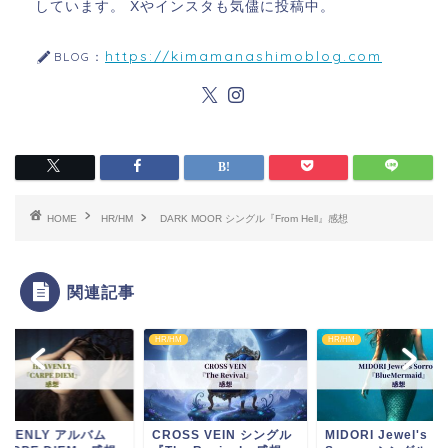
しています。 Xやインスタも気儘に投稿中。
https://kimamanashimoblog.com
BLOG：
HOME
HR/HM
DARK MOOR シングル『From Hell』感想
関連記事
HM
HR/HM
HR/HM
AVENLY アルバム
CROSS VEIN シングル
MIDORI Jewel's