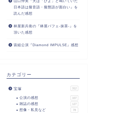
山口仲美『犬は「びよ」と鳴いていた
日本語は擬音語・擬態語が面白い』を
読んだ感想
林屋新兵衛の『林屋パフェ-抹茶-』を
頂いた感想
宙組公演『Diamond IMPULSE』感想
カテゴリー
宝塚
312
公演の感想
107
雑誌の感想
127
想像・私見など
78