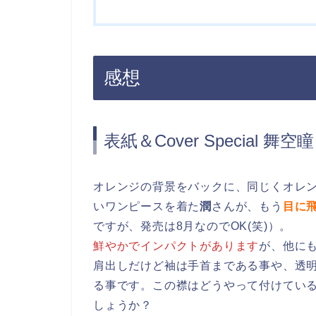
感想
表紙＆Cover Special 舞
オレンジの背景をバックに、同じくオレ
いワンピースを着た
潤
さんが、もう
目に
ですが、発売は8月なのでOK(笑)）。
鮮やかでインパクトがあります
が、他に
肩出しだけど袖は手首まである事や、透
る事です。この襟はどうやって付けている
しょうか？