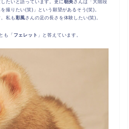
験したいと語っています。更に
朝美
さんは「大階段
撮りたい(笑)」という願望があるそう(笑)。
す。私も
彩風
さんの足の長さを体験したい(笑)。
とも「
フェレット
」と答えています。