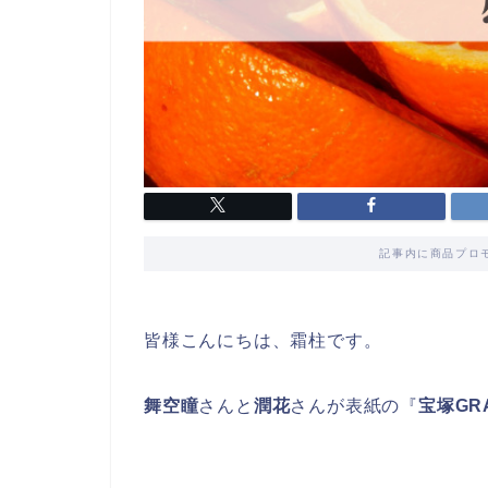
記事内に商品プロ
皆様こんにちは、霜柱です。
舞空瞳
さんと
潤花
さんが表紙の『
宝塚GRA