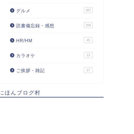
グルメ
307
読書備忘録・感想
206
HR/HM
45
カラオケ
13
ご挨拶・雑記
17
にほんブログ村