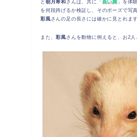
と
朝月希和
さんは、共に「
長い脚
」を体
を何段跨げるか検証し、そのポーズで写真を
彩風
さんの足の長さには確かに見とれま
また、
彩風
さんを動物に例えると、お2人