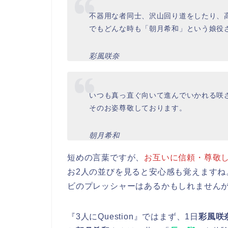
不器用な者同士、沢山回り道をしたり、
でもどんな時も「朝月希和」という娘役
彩風咲奈
いつも真っ直ぐ向いて進んでいかれる咲
そのお姿尊敬しております。
朝月希和
短めの言葉ですが、
お互いに信頼・尊敬
お2人の並びを見ると安心感も覚えますね
ビのプレッシャーはあるかもしれません
『3人にQuestion』ではまず、1日
彩風咲