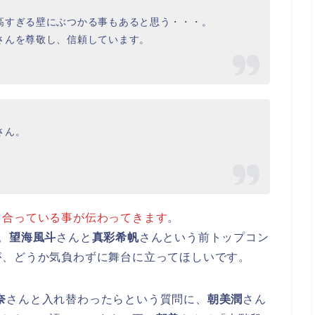
高すぎる壁にぶつかる事もあると思う・・・。
さんを尊敬し、信頼しています。
さん。
し合っている事が伝わってきます
。
。
望海風斗
さんと
真彩希帆
さんという前トップコン
が、どうか気負わずに舞台に立ってほしいです。
奈
さんと入れ替わったらという質問に、
朝美潤
さん