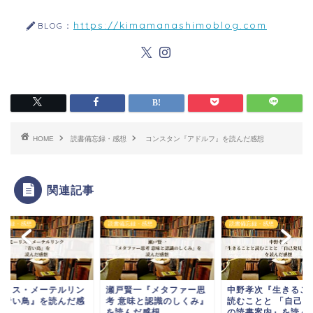
https://kimamanashimoblog.com
BLOG：
HOME
読書備忘録・感想
コンスタン『アドルフ』を読んだ感想
関連記事
備忘録・感想
読書備忘録・感想
読書備忘録・感想
ーリス・メーテルリン
瀬戸賢一『メタファー思
中野孝次『生きるこ
『青い鳥』を読んだ感
考 意味と認識のしくみ』
読むことと 「自己発
を読んだ感想
の読書案内』を読んだ.