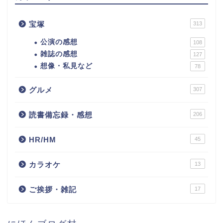
宝塚
313
公演の感想
108
雑誌の感想
127
想像・私見など
78
グルメ
307
読書備忘録・感想
206
HR/HM
45
カラオケ
13
ご挨拶・雑記
17