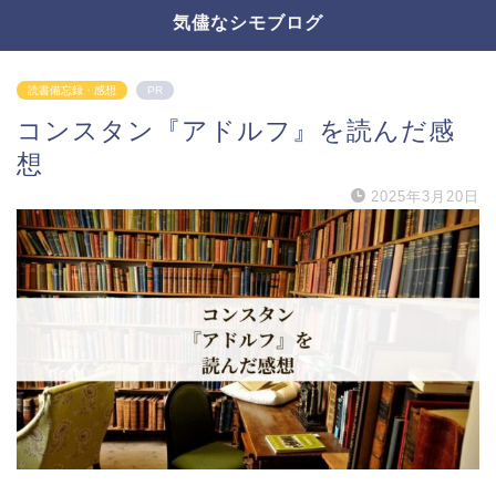
気儘なシモブログ
読書備忘録・感想
PR
コンスタン『アドルフ』を読んだ感
想
2025年3月20日