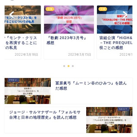
宝塚
宝塚
組で『モンテ・クリス
『歌劇 2023年3月号』
宙組公演『HiGH&L
伯』を再演することに
感想
－THE PREQUEL
いての私見
役ごとの感想
2022年3月18日
2023年3月15日
2022年11
冨原眞弓『ムーミン谷のひみつ』を読ん
だ感想
ジョージ・サルマナザール『フォルモサ
台湾と日本の地理歴史』を読んだ感想