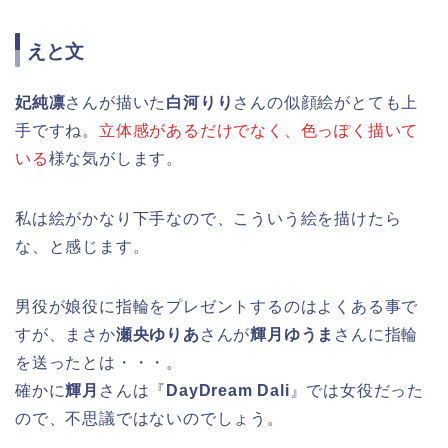
えと文
妃純凛
さんが描いた
白河りり
さんの似顔絵がとても上
手ですね。
立体感があるだけでなく、色っぽく描いて
いる
様な気がします。
私は絵がかなり下手なので、こういう絵を描けたら
な、と感じます。
男役が娘役に指輪をプレゼントするのはよくある事で
すが、まさか
瀬央ゆりあ
さんが
輝月ゆうま
さんに指輪
を送ったとは・・・。
確かに
輝月
さんは『
DayDream Dali
』では女役だった
ので、不思議ではないのでしょう。