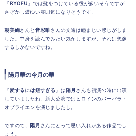
『
RYOFU
』では髭をつけている役が多いそうですが、
さぞかし濃ゆい雰囲気になりそうです。
朝美絢
さんと
音彩唯
さんの文通は睦まじい感じがしま
した。中身を読んでみたい気がしますが、それは想像
するしかないですね。
陽月華の今月の華
『
愛するには短すぎる
』は
陽月
さんも初演の時に出演
していましたね。新人公演ではヒロインのバーバラ・
オブライエンを演じましたし。
ですので、
陽月
さんにとって思い入れがある作品でし
ょう。