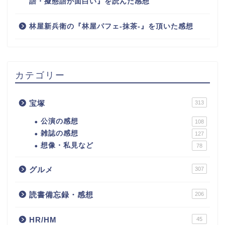
語・擬態語が面白い』を読んだ感想
林屋新兵衛の『林屋パフェ-抹茶-』を頂いた感想
カテゴリー
宝塚
313
公演の感想
108
雑誌の感想
127
想像・私見など
78
グルメ
307
読書備忘録・感想
206
HR/HM
45