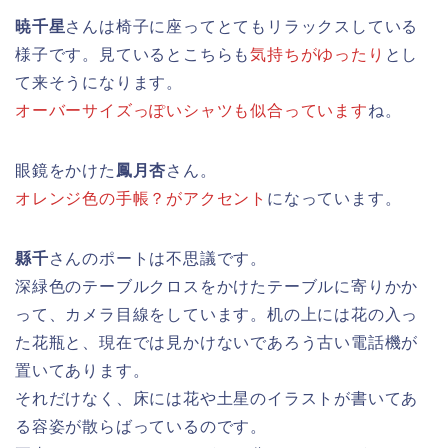
暁千星
さんは椅子に座ってとてもリラックスしている
様子です。見ているとこちらも
気持ちがゆったり
とし
て来そうになります。
オーバーサイズっぽいシャツも似合っています
ね。
眼鏡をかけた
鳳月杏
さん。
オレンジ色の手帳？がアクセント
になっています。
縣千
さんのポートは不思議です。
深緑色のテーブルクロスをかけたテーブルに寄りかか
って、カメラ目線をしています。机の上には花の入っ
た花瓶と、現在では見かけないであろう古い電話機が
置いてあります。
それだけなく、床には花や土星のイラストが書いてあ
る容姿が散らばっているのです。