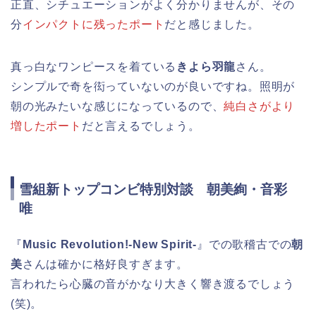
正直、シチュエーションがよく分かりませんが、その
分
インパクトに残ったポート
だと感じました。
真っ白なワンピースを着ている
きよら羽龍
さん。
シンプルで奇を衒っていないのが良いですね。照明が
朝の光みたいな感じになっているので、
純白さがより
増したポート
だと言えるでしょう。
雪組新トップコンビ特別対談 朝美絢・音彩
唯
『
Music Revolution!-New Spirit-
』での歌稽古での
朝
美
さんは確かに格好良すぎます。
言われたら心臓の音がかなり大きく響き渡るでしょう
(笑)。