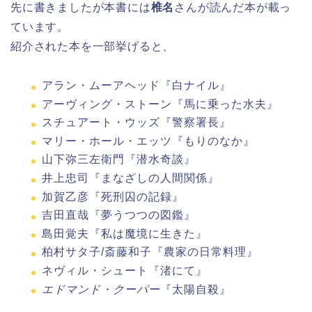
先に書きましたが本書には
椎名
さんが読んだ本が載っ
ています。
紹介された本を一部挙げると、
アラン・ムーアヘッド『白ナイル』
アーヴィング・ストーン『馬に乗った水夫』
スチュアート・ウッズ『警察署長』
マリー・ホール・エッツ『もりのなか』
山下弥三左衛門『潜水奇談』
井上忠司『まなざしの人間関係』
加賀乙彦『死刑囚の記録』
吉田直哉『夢うつつの図鑑』
島田覚夫『私は魔境に生きた』
柏村サタ子/斎藤和子『農家の日常料理』
ネヴィル・シュート『渚にて』
エドマンド・クーパー
『太陽自殺』