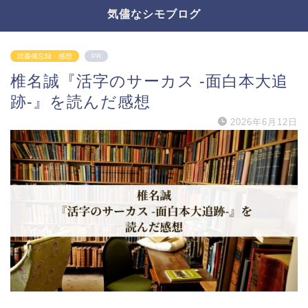
気儘なシモブログ
読書備忘録・感想
PR
椎名誠『活字のサーカス -面白本大追
跡-』を読んだ感想
2026年6月12日