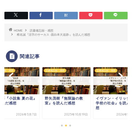
HOME
読書備忘録・感想
椎名誠『活字のサーカス -面白本大追跡-』を読んだ感想
関連記事
備忘録・感想
読書備忘録・感想
読書備忘録・感想
民喜『小説集 夏の花』
野矢茂樹『無限論の教
イヴァン・イリッチ
読んだ感想
室』を読んだ感想
学校の社会』を読ん
想
2026年3月7日
2025年10月19日
2026年5