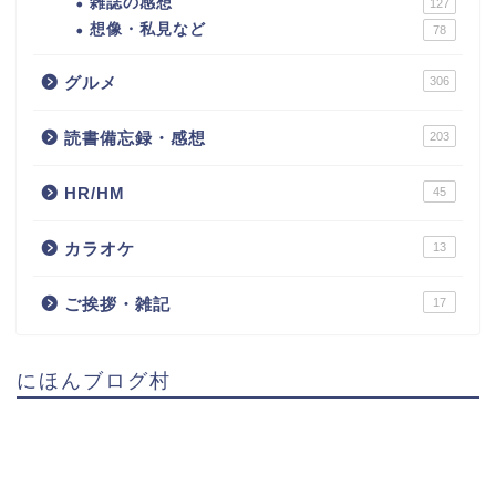
雑誌の感想
127
想像・私見など
78
グルメ
306
読書備忘録・感想
203
HR/HM
45
カラオケ
13
ご挨拶・雑記
17
にほんブログ村