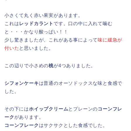
小さくて丸く赤い果実があります。
これは
レッドカラント
です。口の中に入れて噛む
と・・・かなり酸っぱい！！
少し驚きましたが、これがある事によって
味に緩急が
付いた
と思いました。
この辺りで小さめの
桃
が4つありました。
シフォンケーキ
は普通のオーソドックスな味と食感で
した。
その下には
ホイップクリーム
とプレーンの
コーンフレ
ーク
があります。
コーンフレーク
はサクサクとした食感でした。