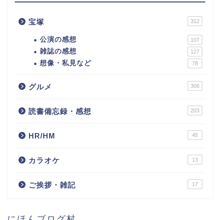
宝塚
312
公演の感想
107
雑誌の感想
127
想像・私見など
78
グルメ
306
読書備忘録・感想
203
HR/HM
45
カラオケ
13
ご挨拶・雑記
17
にほんブログ村