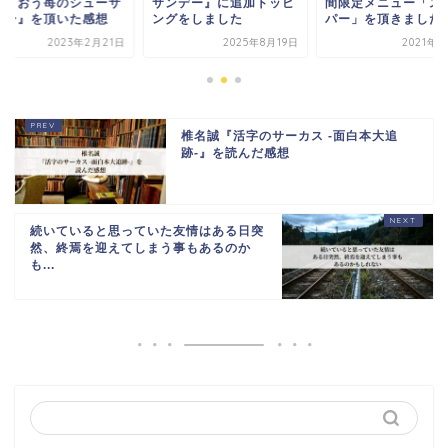
あまおう苺のシューサ
サンデー』に追加トッピ
間限定メニュー「ス
デー』を頂いた感想
ングをしました
パー」を頂きました
2023年2月21日
2025年8月19日
2021年7
椎名誠『活字のサーカス -面白本大追
跡-』を読んだ感想
続いていると思っていた友情はある日突
然、終焉を迎えてしまう事もあるのか
も...