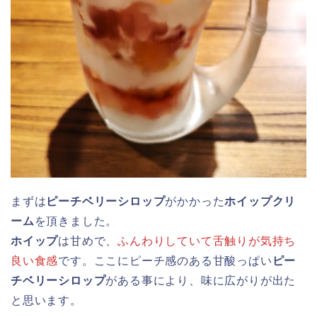
まずは
ピーチベリーシロップ
がかかった
ホイップクリ
ーム
を頂きました。
ホイップ
は甘めで、
ふんわりしていて舌触りが気持ち
良い食感
です。ここにピーチ感のある甘酸っぱい
ピー
チベリーシロップ
がある事により、味に広がりが出た
と思います。