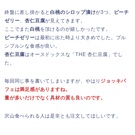
終盤に差し掛かると
白桃のシロップ漬け
が3つ、
ピーチ
ゼリー
、
杏仁豆腐
が見えてきます。
ここでまた
白桃
を頂けるのが嬉しかったです。
ピーチゼリー
は最初に出た時より大きめでした。プル
ンプルンな食感が良い。
杏仁豆腐
はオースドックスな「THE 杏仁豆腐」でし
た。
毎回同じ事を書いてしまいますが、やはり
ジョッキパ
フェは満足感がありますね。
量が多いだけでなく具材の質も良いのです。
沢山食べられる人は是非とも注文してほしいです。