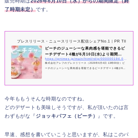
販売時期は
2026年6月10日（水）からの期間限定（終
了時期未定）
です。
プレスリリース・ニュースリリース配信シェアNo.1｜PR TIMES
ピーチのジューシーな果肉感を堪能できるピ
ーチデザート4種が6月10日(水)より期間...
https://prtimes.jp/main/html/rd/p/000000194.000043540.html
株式会社アレフのプレスリリース（2026年6月4日 13時00分）ピ
ーチのジューシーな果肉感を堪能できるピーチデザート4種が6月
10日(水)より期間限定で登場！
今年ももうそんな時期なのですね。
どのデザートも美味しそうですが、私が頂いたのは言
わずもがな『
ジョッキパフェ（ピーチ）
』です。
早速、感想を書いていこうと思いますが、私はこのパ