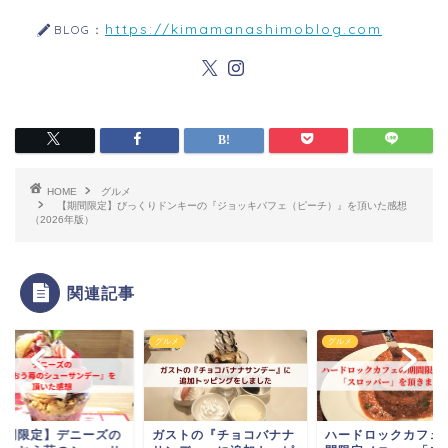
https://kimamanashimoblog.com
BLOG：
HOME
グルメ
【期間限定】びっくりドンキーの『ジョッキパフェ（ピーチ）』を頂いた感想
（2026年版）
関連記事
メ
グルメ
グルメ
期間限定】デニーズの
ガストの『チョコバナナ
ハードロックカフェ