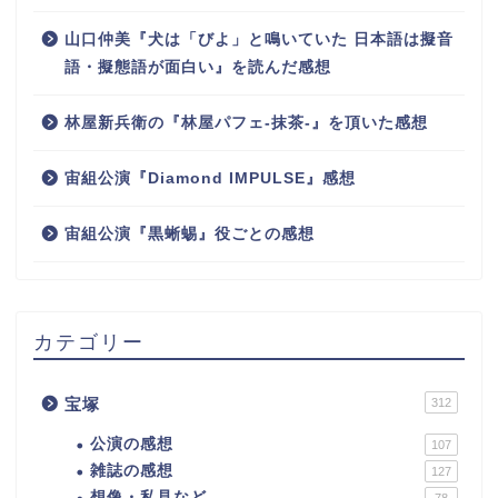
山口仲美『犬は「びよ」と鳴いていた 日本語は擬音
語・擬態語が面白い』を読んだ感想
林屋新兵衛の『林屋パフェ-抹茶-』を頂いた感想
宙組公演『Diamond IMPULSE』感想
宙組公演『黒蜥蜴』役ごとの感想
カテゴリー
宝塚
312
公演の感想
107
雑誌の感想
127
想像・私見など