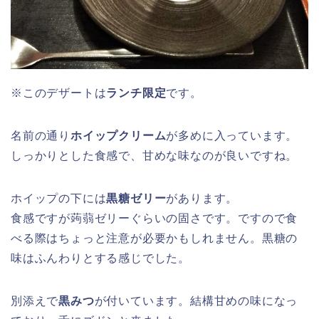
※このデザートは
ランチ限定
です。
名前の通り
ホイップクリーム
が多めに入っています。
しっかりとした食感で、甘めな味なのが良いですね。
ホイップの下には
黒糖ゼリー
があります。
食感ですが蒟蒻ゼリーぐらいの固さです。ですので食
べる際はちょっと注意が必要かもしれません。黒糖の
味はふんわりとする感じでした。
別添えで
黒みつ
が付いています。結構甘めの味になっ