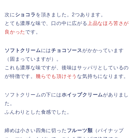
次に
ショコラ
を頂きました。2つあります。
とても濃厚な味で、口の中に広がる
上品なほろ苦さが
良かった
です。
ソフトクリーム
には
チョコソース
がかかっています
（固まっていますが）。
これも濃厚な味ですが、後味はサッパリとしているの
が特徴です。
幾らでも頂けそう
な気持ちになります。
ソフトクリームの下には
ホイップクリーム
がありまし
た。
ふんわりとした食感でした。
締めは小さい四角に切った
フルーツ類
（パイナップ