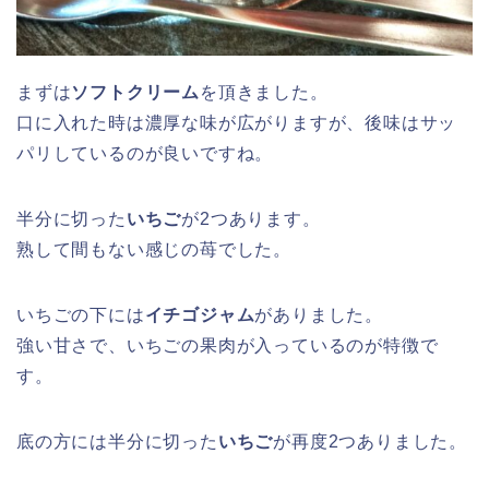
まずは
ソフトクリーム
を頂きました。
口に入れた時は濃厚な味が広がりますが、後味はサッ
パリしているのが良いですね。
半分に切った
いちご
が2つあります。
熟して間もない感じの苺でした。
いちごの下には
イチゴジャム
がありました。
強い甘さで、いちごの果肉が入っているのが特徴で
す。
底の方には半分に切った
いちご
が再度2つありました。