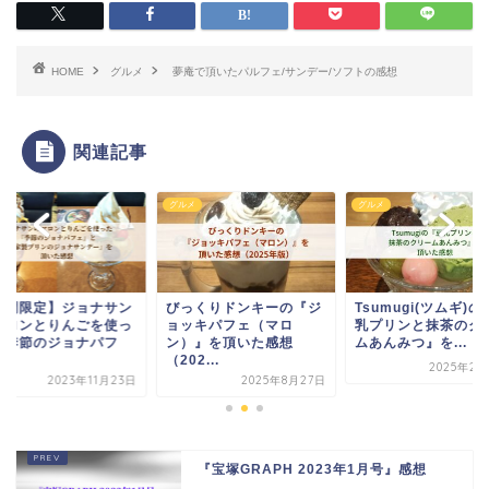
HOME
グルメ
夢庵で頂いたパルフェ/サンデー/ソフトの感想
関連記事
メ
グルメ
グルメ
っくりドンキーの『ジ
Tsumugi(ツムギ)の『豆
【期間限定】ジョナ
ッキパフェ（マロ
乳プリンと抹茶のクリー
のマロンとりんごを
）』を頂いた感想
ムあんみつ』を...
た『季節のジョナパ
2...
ェ...
2025年2月25日
2025年8月27日
2023年11
『宝塚GRAPH 2023年1月号』感想