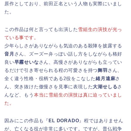
原作としており、前田正名という人物も実際にいまし
た。
この作品は何と言っても出演した
雪組生の演技が光っ
ている事です。
少年らしさがありながらも気迫のある殺陣を披露する
音月
さん、ズーズー弁っぽい話し方をしながらも格好
良い
早霧せいな
さん、高慢さがありながらも立ってい
るだけで引き寄せられる程の可愛さを持つ
舞羽
さん、
全く違う性格・役柄である2役をこなした
緒月遠麻
さ
ん、突き抜けた傲慢さを見事に表現した
大湖せしる
さ
んなど、もう
本当に雪組生の演技は真に迫っていまし
た。
因みにこの作品も『
EL DORADO
』程ではありません
が、亡くなる役が非常に多いです。ですが、普仏戦争