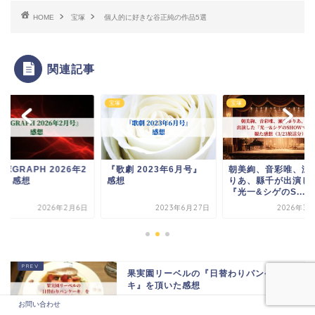
HOME
宝塚
個人的に好きな谷正純の作品5選
関連記事
宝塚
宝塚
塚GRAPH 2026年2
『歌劇 2023年6月号』
朝美絢、音彩唯、瀬
号』感想
感想
りあ、縣千が出演し
『光一&シゲのS...
2026年2月6日
2023年6月27日
2026年3月
果実園リーベルの『日替わりパンケー
キ』を頂いた感想
お問い合わせ