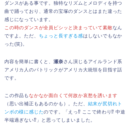
ダンスがある事です。独特なリズムとメロディを持つ
曲で踊っており、通常の宝塚のダンスとはまた違った
感じになっています。
この時のダンスが全員ビシッと決まっていて素敵
なん
ですよ。ただ、
ちょっと長すぎる感
はしないでもなか
った(笑)。
内容を簡単に書くと、
瀬奈
さん演じるアイルランド系
アメリカ人のパトリックがアメリカ大統領を目指す話
です。
この作品も
なかなか面白くて何故か哀愁を誘います
（思い出補正もあるのかも）。ただ、
結末が尻切れト
ンボの様に感じた
のです。「えっ⁉ ここで終わり⁉ 中途
半端過ぎない⁉」と思ってしまいました。