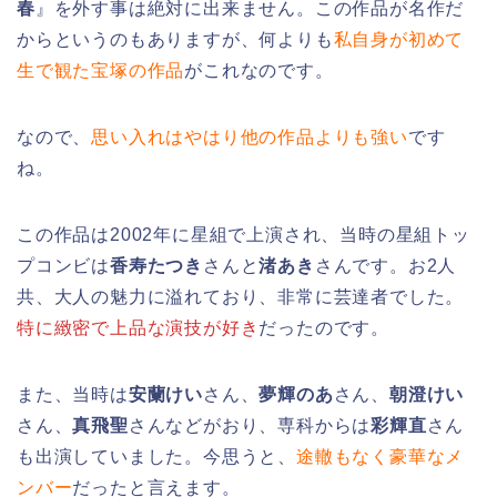
春
』を外す事は絶対に出来ません。この作品が名作だ
からというのもありますが、何よりも
私自身が初めて
生で観た宝塚の作品
がこれなのです。
なので、
思い入れはやはり他の作品よりも強い
です
ね。
この作品は2002年に星組で上演され、当時の星組トッ
プコンビは
香寿たつき
さんと
渚あき
さんです。お2人
共、大人の魅力に溢れており、非常に芸達者でした。
特に緻密で上品な演技が好き
だったのです。
また、当時は
安蘭けい
さん、
夢輝のあ
さん、
朝澄けい
さん、
真飛聖
さんなどがおり、専科からは
彩輝直
さん
も出演していました。今思うと、
途轍もなく豪華なメ
ンバー
だったと言えます。