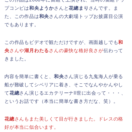
プコンビは
和央ようか
さんと
花總まり
さんです。ま
た、この作品は
和央
さんの大劇場トップお披露目公演
でもあります。
この作品もビデオで観ただけですが、画面越しでも
和
央
さんや
湖月わたる
さんの豪快な格好良さが
伝わって
きました。
内容を簡単に書くと、
和央
さん演じる九鬼海人が乗る
船が難破してシベリアに着き、そこでなんやかんやし
て
花總
さん演じるエカテリーナII世に出会って・・・、
というお話です（本当に簡単な書き方だな、笑）。
花總
さんもまた美しくて目が行きました。ドレスの格
好が本当に似合います。