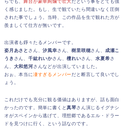
らでも、
舞台が豪華絢爛で壮大
だという事をとても強
く感じました。もし、生で観ていたら間違いなく圧倒
された事でしょう。当時、この作品を生で観れた方が
羨ましくて仕方が無いです。
出演者も錚々たるメンバーです。
姿月あさと
さん、
汐風幸
さん、
樹里咲穂
さん、
成瀬こ
うき
さん、
千紘れいか
さん、
檀れい
さん、
水夏希
さ
ん、
大和悠河
さんなどが出演していました。
おぉ、本当に
凄すぎるメンバー
だと断言して良いでし
ょう。
これだけでも充分に観る価値はありますが、話も面白
かったのです。簡単に書くと
真琴
さん演じるイグナシ
オがスペインから逃げて、理想郷であるエル・ドラー
ドを見つけに行く、という話なのです。