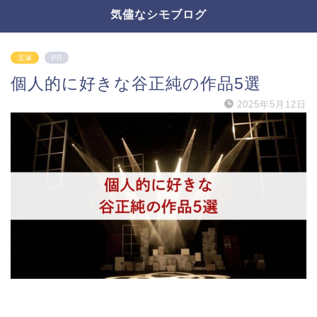
気儘なシモブログ
宝塚
PR
個人的に好きな谷正純の作品5選
2025年5月12日