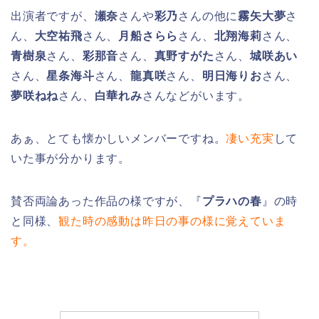
出演者ですが、
瀬奈
さんや
彩乃
さんの他に
霧矢大夢
さ
ん、
大空祐飛
さん、
月船さらら
さん、
北翔海莉
さん、
青樹泉
さん、
彩那音
さん、
真野すがた
さん、
城咲あい
さん、
星条海斗
さん、
龍真咲
さん、
明日海りお
さん、
夢咲ねね
さん、
白華れみ
さんなどがいます。
あぁ、とても懐かしいメンバーですね。
凄い充実
して
いた事が分かります。
賛否両論あった作品の様ですが、『
プラハの春
』の時
と同様、
観た時の感動は昨日の事の様に覚えていま
す。