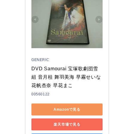
GENERIC
DVD Samourai 宝塚歌劇団雪
組 音月桂 舞羽美海 早霧せいな 
花帆杏奈 早花まこ
00560122
Amazonで見る
楽天市場で見る