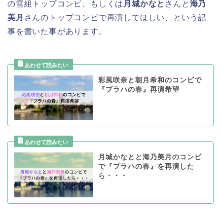
の雪組トップコンビ、もしくは
月城かなと
さんと
海乃
美月
さんのトップコンビで再演してほしい、という記
事を書いた事があります。
彩風咲奈と朝月希和のコンビで
『プラハの春』再演希望
月城かなとと海乃美月のコンビ
で『プラハの春』を再演した
ら・・・