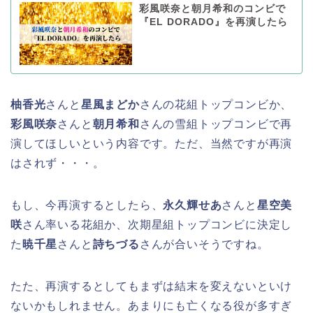
彩風咲奈と朝月希和のコンビで
『EL DORADO』を再演したら
柚香光
さんと
星風まどか
さんの花組トップコンビか、
彩風咲奈
さんと
朝月希和
さんの雪組トップコンビで再
演してほしいという内容です。ただ、当然ですが再演
はされず・・・。
もし、今再演するとしたら、
永久輝せあ
さんと
星空美
咲
さん率いる花組か、次期星組トップコンビに決定し
た
暁千星
さんと
詩ちづる
さんが合いそうですね。
たた、再演するとしてもまずは結末を変えないといけ
ないかもしれません。あまりにも亡くなる役が多すぎ