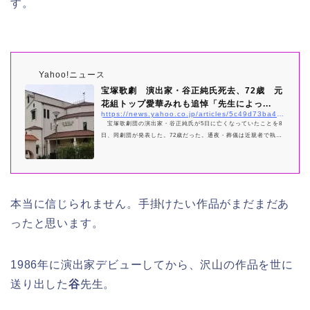
す。
Yahoo!ニュース
宝塚歌劇 演出家・谷正純氏死去、72歳 元
花組トップ愛華みれも追悼「先生によっ...
https://news.yahoo.co.jp/articles/5c49d73ba460a97f0101793fa513694fe55f5319
宝塚歌劇団の演出家・谷正純氏が5日に亡くなっていたことを8
日、同劇団が発表した。72歳だった。通夜・葬儀は近親者で執り
行われた。 谷氏は和洋問わず。骨太な歴史ものや、ファンタジ
ー要素のある作品
本当に信じられません。手掛けたい作品がまだまだあ
ったと思います。
1986年に演出家デビューしてから、沢山の作品を世に
送り出した
谷
先生。