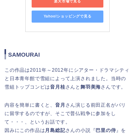
楽天市場で見る
Yahoo!ショッピングで見る
SAMOURAI
この作品は2011年～2012年にシアター・ドラマシティ
と日本青年館で雪組によって上演されました。当時の
雪組トップコンビは
音月桂
さんと
舞羽美海
さんです。
内容を簡単に書くと、
音月
さん演じる前田正名がパリ
に留学するのですが、そこで普仏戦争に参加をし
て・・・、というお話です。
因みにこの作品は
月島総記
さんの小説『
巴里の侍
』を