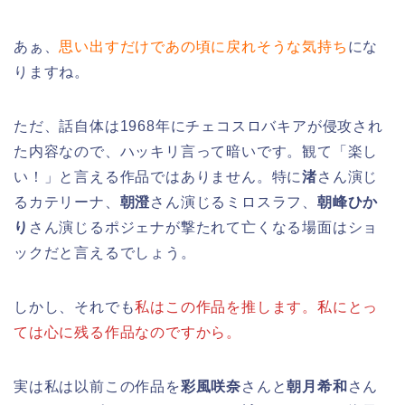
あぁ、
思い出すだけであの頃に戻れそうな気持ち
にな
りますね。
ただ、話自体は1968年にチェコスロバキアが侵攻され
た内容なので、ハッキリ言って暗いです。観て「楽し
い！」と言える作品ではありません。特に
渚
さん演じ
るカテリーナ、
朝澄
さん演じるミロスラフ、
朝峰ひか
り
さん演じるポジェナが撃たれて亡くなる場面はショ
ックだと言えるでしょう。
しかし、それでも
私はこの作品を推します。私にとっ
ては心に残る作品なのですから。
実は私は以前この作品を
彩風咲奈
さんと
朝月希和
さん