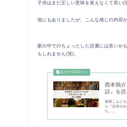
子供はまだ正しい意味を覚えなくて良い(
他にもありましたが、こんな感じの内容が
家の中でのちょっとした読書には良いか
もしれません(笑)。
西本鶏介
話』を読
皆様こんにち
ら『日本の
た。...