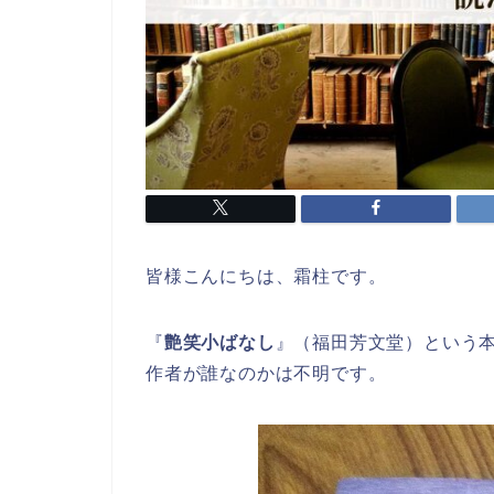
皆様こんにちは、霜柱です。
『
艶笑小ばなし
』（福田芳文堂）という
作者が誰なのかは不明です。