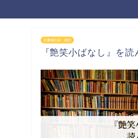
読書備忘録・感想
『艶笑小ばなし』を読