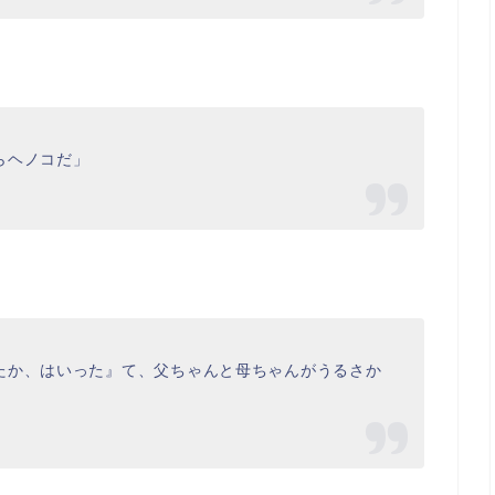
らヘノコだ」
たか、はいった』て、父ちゃんと母ちゃんがうるさか