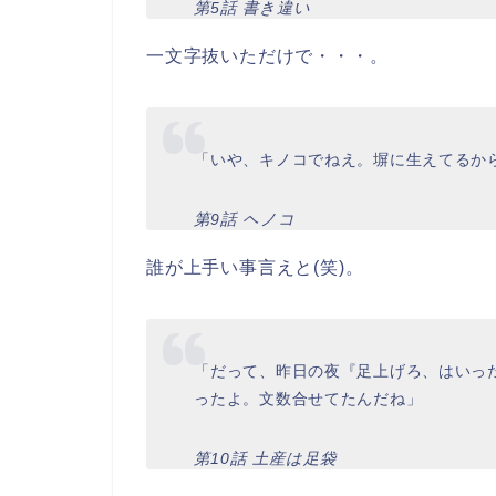
第5話 書き違い
一文字抜いただけで・・・。
「いや、キノコでねえ。塀に生えてるか
第9話 ヘノコ
誰が上手い事言えと(笑)。
「だって、昨日の夜『足上げろ、はいっ
ったよ。文数合せてたんだね」
第10話 土産は足袋