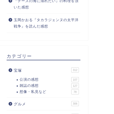
『チーズの海に溺れたい』の料理を頂
いた感想
玉岡かおる『タカラジェンヌの太平洋
戦争』を読んだ感想
カテゴリー
宝塚
312
公演の感想
107
雑誌の感想
127
想像・私見など
78
グルメ
306