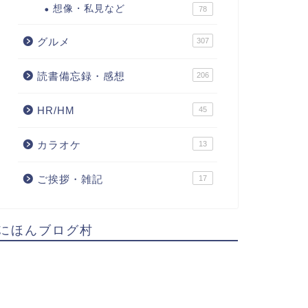
想像・私見など
78
グルメ
307
読書備忘録・感想
206
HR/HM
45
カラオケ
13
ご挨拶・雑記
17
にほんブログ村