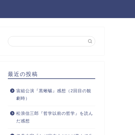
最近の投稿
宙組公演『黒蜥蜴』感想（2回目の観
劇時）
松浪信三郎『哲学以前の哲学』を読ん
だ感想