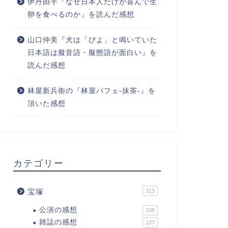
伊丹由宇『なぜ日本人だけが喜んで生
卵を食べるのか』を読んだ感想
山口仲美『犬は「びよ」と鳴いていた
日本語は擬音語・擬態語が面白い』を
読んだ感想
林屋新兵衛の『林屋パフェ-抹茶-』を
頂いた感想
カテゴリー
宝塚
313
公演の感想
108
雑誌の感想
127