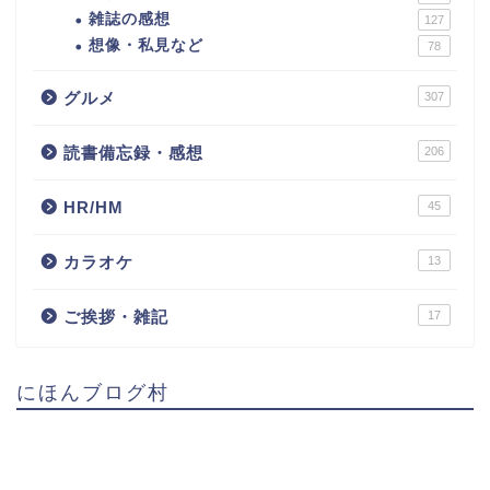
雑誌の感想
127
想像・私見など
78
グルメ
307
読書備忘録・感想
206
HR/HM
45
カラオケ
13
ご挨拶・雑記
17
にほんブログ村