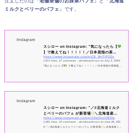
注文したのは『
老舗茶舗のお抹茶パフェ
』と『
北海道
ミルクとベリーのパフェ
』です。
Instagram
スシロー on Instagram: "気になったら【
】で教えてね！！！！！／日本屈指の茶...
https://www.instagram.com/p/C8_WyTjP2Dv
1,971 likes, 27 comments - akindosushiroco on July 3, 2024:
"気になったら【
】で教えてね！！！！！／日本屈指の茶師監修
#スシローカフェ部× #森半
＼宇治抹茶の一番茶使用のこ
だわりスイーツがぞくぞく登場
＼宇治抹茶の一番茶使用の抹
茶を極めた贅沢スイーツ…
『老舗茶舗のお抹茶パフェ』パ&#x3
0d...
Instagram
スシロー on Instagram: "／#北海道ミルク
とベリーのパフェ が新登場
＼北海道産...
https://www.instagram.com/p/C8wOnnUB3la
1,061 likes, 10 comments - akindosushiroco on June 28, 202
4: "／#北海道ミルクとベリーのパフェ が新登場
＼北海道産ミル
クプリンと北海道産マスカルポーネミルクアイス
にベリーシャ