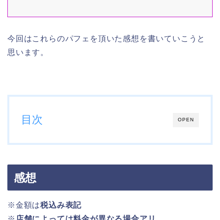
ーベットと北海道産ハスカップ入りベリーソース
甘酸っぱくて
ミルクの風味と相性抜群
おいしく、わくわく、ぞくぞく。 #ス
シ&#...
今回はこれらのパフェを頂いた感想を書いていこうと
思います。
目次
OPEN
感想
※金額は
税込み表記
※
店舗によっては料金が異なる場合アリ