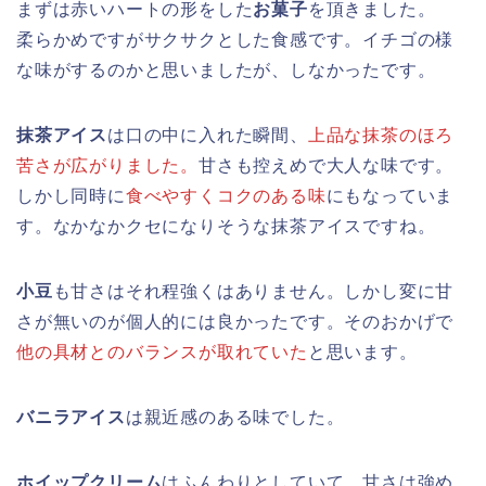
まずは赤いハートの形をした
お菓子
を頂きました。
柔らかめですがサクサクとした食感です。イチゴの様
な味がするのかと思いましたが、しなかったです。
抹茶アイス
は口の中に入れた瞬間、
上品な抹茶のほろ
苦さが広がりました。
甘さも控えめで大人な味です。
しかし同時に
食べやすくコクのある味
にもなっていま
す。なかなかクセになりそうな抹茶アイスですね。
小豆
も甘さはそれ程強くはありません。しかし変に甘
さが無いのが個人的には良かったです。そのおかげで
他の具材とのバランスが取れていた
と思います。
バニラアイス
は親近感のある味でした。
ホイップクリーム
はふんわりとしていて、甘さは強め