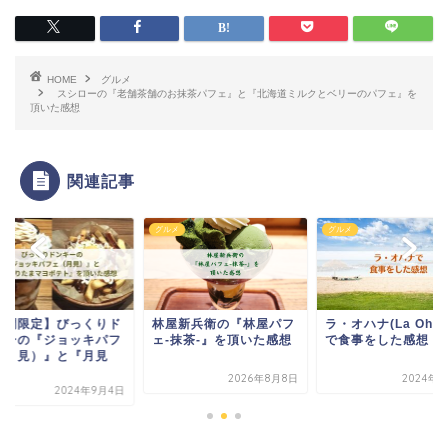
HOME
グルメ
スシローの『老舗茶舗のお抹茶パフェ』と『北海道ミルクとベリーのパフェ』を
頂いた感想
関連記事
メ
グルメ
グルメ
期間限定】びっくりド
林屋新兵衛の『林屋パフ
ラ・オハナ(La Ohan
キーの『ジョッキパフ
ェ-抹茶-』を頂いた感想
で食事をした感想
（月見）』と『月見
.
2026年8月8日
2024年1
2024年9月4日