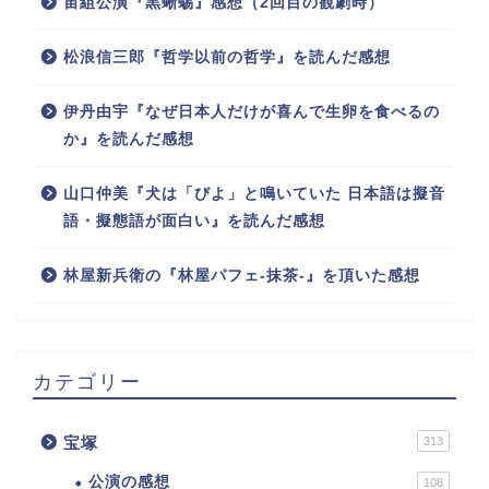
宙組公演『黒蜥蜴』感想（2回目の観劇時）
松浪信三郎『哲学以前の哲学』を読んだ感想
伊丹由宇『なぜ日本人だけが喜んで生卵を食べるの
か』を読んだ感想
山口仲美『犬は「びよ」と鳴いていた 日本語は擬音
語・擬態語が面白い』を読んだ感想
林屋新兵衛の『林屋パフェ-抹茶-』を頂いた感想
カテゴリー
宝塚
313
公演の感想
108