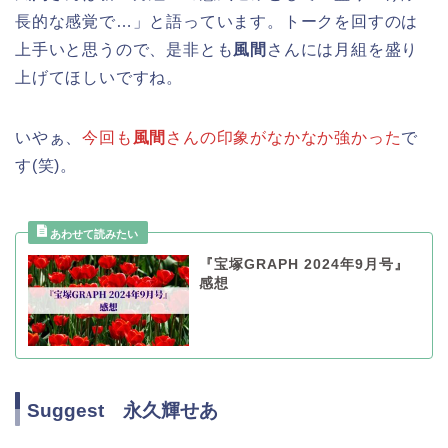
長的な感覚で…」と語っています。トークを回すのは
上手いと思うので、是非とも
風間
さんには月組を盛り
上げてほしいですね。
いやぁ、
今回も
風間
さんの印象がなかなか強かった
で
す(笑)。
『宝塚GRAPH 2024年9月号』
感想
Suggest 永久輝せあ