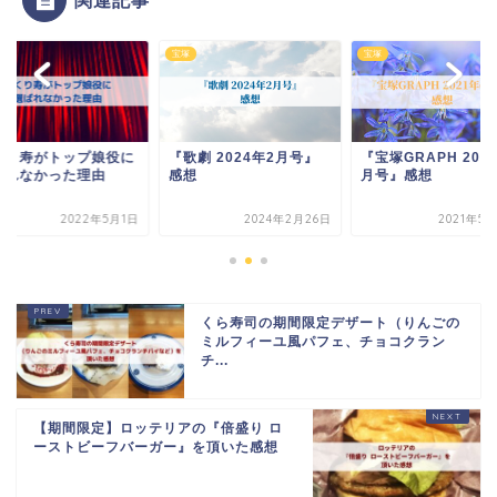
宝塚
宝塚
くり寿がトップ娘役に
『歌劇 2024年2月号』
『宝塚GRAPH 202
ばれなかった理由
感想
月号』感想
2022年5月1日
2024年2月26日
2021年5
くら寿司の期間限定デザート（りんごの
ミルフィーユ風パフェ、チョコクラン
チ...
【期間限定】ロッテリアの『倍盛り ロ
ーストビーフバーガー』を頂いた感想