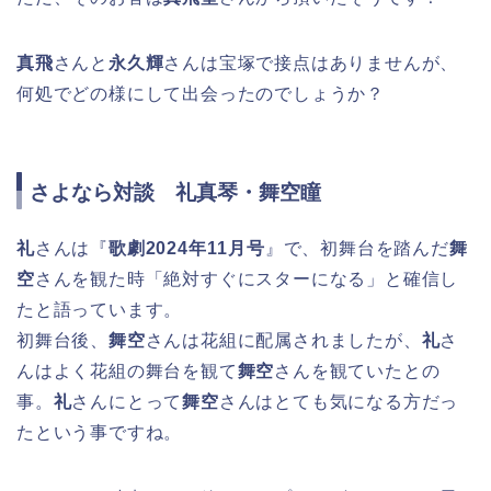
真飛
さんと
永久輝
さんは宝塚で接点はありませんが、
何処でどの様にして出会ったのでしょうか？
さよなら対談 礼真琴・舞空瞳
礼
さんは『
歌劇2024年11月号
』で、初舞台を踏んだ
舞
空
さんを観た時「絶対すぐにスターになる」と確信し
たと語っています。
初舞台後、
舞空
さんは花組に配属されましたが、
礼
さ
んはよく花組の舞台を観て
舞空
さんを観ていたとの
事。
礼
さんにとって
舞空
さんはとても気になる方だっ
たという事ですね。