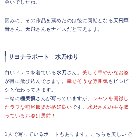
会いでしたね。
因みに、その作品を薦めたのは後に同期となる
天飛華
音
さん。
天飛
さんもナイスだと言えます。
サヨナラポート 水乃ゆり
白いドレスを着ている
水乃
さん。
美しく華やかなお姿
が目に飛び込んできます。
幸せそうな雰囲気
もビシビ
シと伝わってきます。
一緒に
極美慎
さんが写っていますが、
シャツを開襟し
たラフな燕尾服姿が格好良い
です。
水乃
さんの手を取
っているお姿は男前！
1人で写っているポートもあります。こちらも美しいで