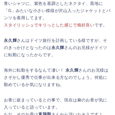
青いシャツに、紫色を基調としたネクタイ、黒地に
「G」みたいな小さい模様が沢山入ったジャケットとパ
ンツを着用してます。
スタイリッシュでキリっとした感じで格好良い
です。
永久輝
さんはドイツ旅行を計画している様ですが、そ
のきっかけとなったのは
永久輝
さんのお兄様がドイツ
に転勤になったからです。
海外に転勤をするなんて凄い！
永久輝
さんのお兄様は
さぞかし優秀で仕事が出来る方なのでしょう。何処に
勤めているか気になりますね。
お香に嵌まっているとの事で、現在は麻のお香が気に
入っていると語っています。
ただ、そのお香は
真飛聖
さんから頂いたそうです！