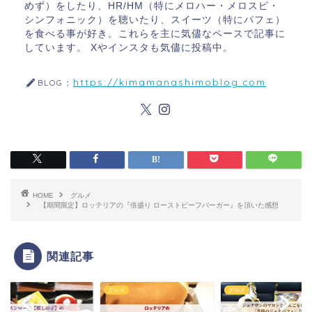
めず）をしたり、HR/HM（特にメロハー・メロスピ・
シンフォニック）を聴いたり、スイーツ（特にパフェ）
を食べる事が好き。これらを主に気儘なペースで記事に
しています。 Xやインスタも気儘に投稿中。
https://kimamanashimoblog.com
BLOG：
HOME
グルメ
【期間限定】ロッテリアの『倍盛り ローストビーフバーガー』を頂いた感想
関連記事
メ
グルメ
グルメ