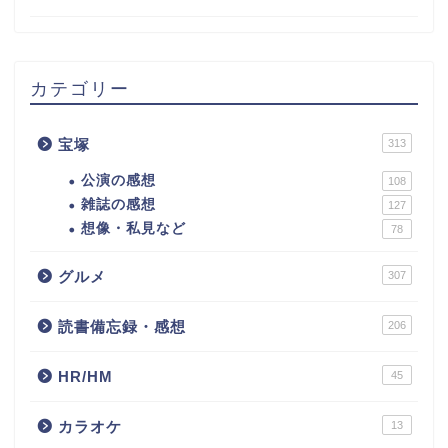
カテゴリー
宝塚
313
公演の感想
108
雑誌の感想
127
想像・私見など
78
グルメ
307
読書備忘録・感想
206
HR/HM
45
カラオケ
13