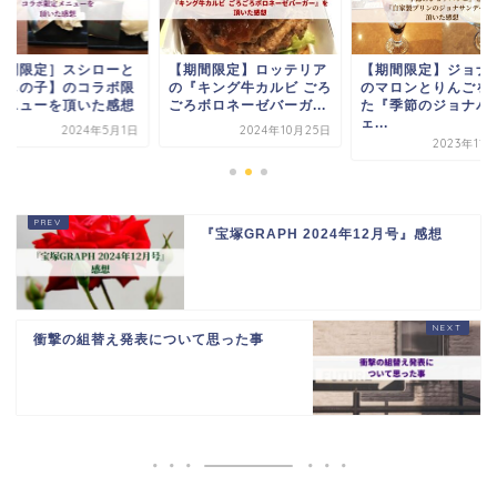
期間限定］スシローと
【期間限定】ロッテリア
【期間限定】ジョナ
推しの子】のコラボ限
の『キング牛カルビ ごろ
のマロンとりんごを
メニューを頂いた感想
ごろボロネーゼバーガ...
た『季節のジョナパ
ェ...
2024年5月1日
2024年10月25日
2023年11
『宝塚GRAPH 2024年12月号』感想
衝撃の組替え発表について思った事