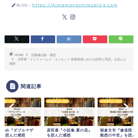
https://kimamanashimoblog.com
BLOG：
HOME
読書備忘録・感想
水野肇『インフォームド・コンセント 医療現場における説明と同意』を読んだ
感想
関連記事
備忘録・感想
読書備忘録・感想
読書備忘録・感想
堂ゆめ『ダブルマザ
原民喜『小説集 夏の花』
朝倉文市『修道院 禁
』を読んだ感想
を読んだ感想
観想の中世』を読ん