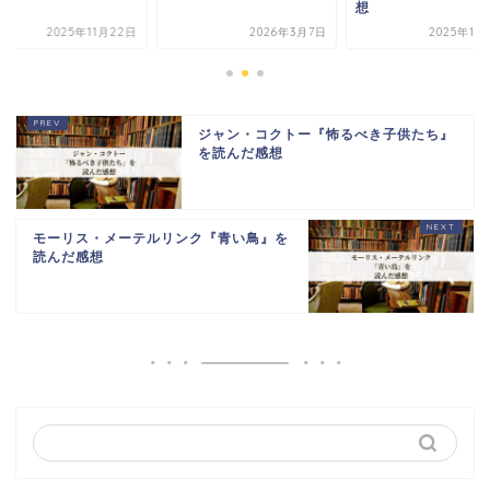
想
2025年11月22日
2026年3月7日
2025年11
ジャン・コクトー『怖るべき子供たち』
を読んだ感想
モーリス・メーテルリンク『青い鳥』を
読んだ感想