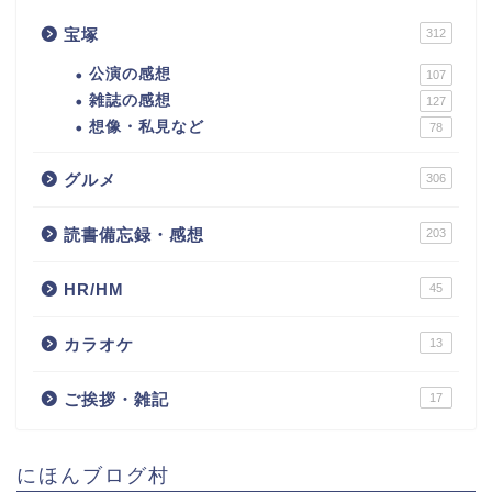
宝塚
312
公演の感想
107
雑誌の感想
127
想像・私見など
78
グルメ
306
読書備忘録・感想
203
HR/HM
45
カラオケ
13
ご挨拶・雑記
17
にほんブログ村