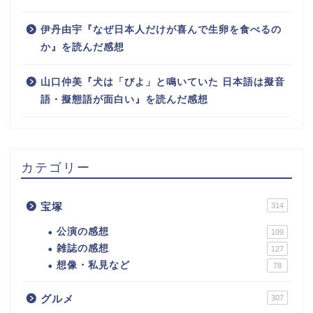
伊丹由宇『なぜ日本人だけが喜んで生卵を食べるの
か』を読んだ感想
山口仲美『犬は「びよ」と鳴いていた 日本語は擬音
語・擬態語が面白い』を読んだ感想
カテゴリー
宝塚
314
公演の感想
109
雑誌の感想
127
想像・私見など
78
グルメ
307