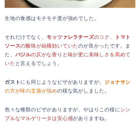
生地の食感はモチモチ度が強めでした。
それだけでなく、
モッツァレラチーズ
のコク、
トマト
ソース
の酸味が結構効いていた
のが良かったです。ま
た、
バジル
の仄かな香りと味が更に美味しさを高めて
いた
と言えるでしょう。
ガスト
にも同じようなピザがありますが、
ジョナサン
の方が味の主張が強め
の様な気がしました。
色々な種類のピザがありますが、やはりこの様に
シン
プルなマルゲリータは安心感
がありますね。