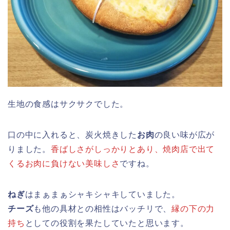
生地の食感はサクサクでした。
口の中に入れると、炭火焼きした
お肉
の良い味が広が
りました。
香ばしさがしっかりとあり、焼肉店で出て
くるお肉に負けない美味しさ
ですね。
ねぎ
はまぁまぁシャキシャキしていました。
チーズ
も他の具材との相性はバッチリで、
縁の下の力
持ち
としての役割を果たしていたと思います。