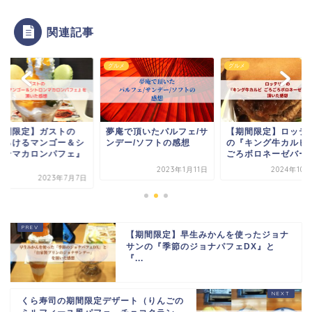
関連記事
メ
グルメ
グルメ
期間限定】ガストの
夢庵で頂いたパルフェ/サ
【期間限定】ロッテ
とろけるマンゴー＆シ
ンデー/ソフトの感想
の『キング牛カルビ 
ロンマカロンパフェ』
ごろボロネーゼバーガ.
.
2023年1月11日
2024年10
2023年7月7日
【期間限定】早生みかんを使ったジョナ
サンの『季節のジョナパフェDX』と
『...
くら寿司の期間限定デザート（りんごの