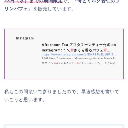
23日（水）までの期間限定
で、『
苺とミルク杏仁のプ
リンパフェ
』を販売しています。
Instagram
Afternoon Tea アフタヌーンティー公式 on
Instagram: ".＼
さくら香るパフェ
...
https://www.instagram.com/p/DHFBFuEzUfP/?img_index=1
2,148 likes, 0 comments - afternoontea_official on March 11,
2025: ".＼
さくら香るパフェ
／ティールームでは、さくらがほ
んのり香る春限定のパフェを展開中！自家製ミルク杏仁のプリン
や、宇治抹茶のアイス、柑橘とのハーモニーをお楽しみくださ
い。2つの期間でアートが変わる「お花見AR」もお楽しみいただ
けますの&...
私もこの間頂いて参りましたので、早速感想を書いて
いこうと思います。