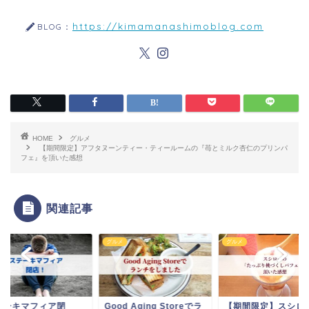
https://kimamanashimoblog.com
BLOG：
HOME
グルメ
【期間限定】アフタヌーンティー・ティールームの『苺とミルク杏仁のプリンパ
フェ』を頂いた感想
関連記事
メ
グルメ
グルメ
テーキマフィア閉
Good Aging Storeでラ
【期間限定】スシロ