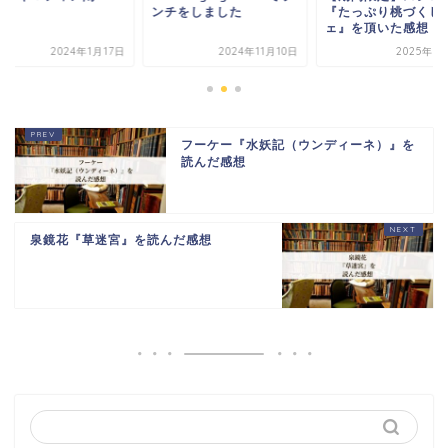
！！
ンチをしました
『たっぷり桃づくし
ェ』を頂いた感想
2024年1月17日
2024年11月10日
2025年6
フーケー『水妖記（ウンディーネ）』を
読んだ感想
泉鏡花『草迷宮』を読んだ感想