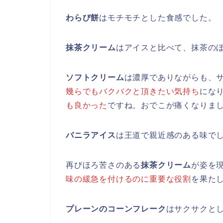
わらび餅
はモチモチとした食感でした。
抹茶クリーム
はアイスと比べて、抹茶の
ソフトクリーム
は濃厚でありながらも、
幾らでもバクバクと頂きたい気持ち
にな
も良かった
ですね。おでこが痛くなりまし
バニラアイス
は王道で親近感のある味で
再びほろ苦さのある
抹茶クリーム
が姿を
味の緩急を付けるのに重要な役割
を果た
プレーンのコーンフレーク
はサクサクと