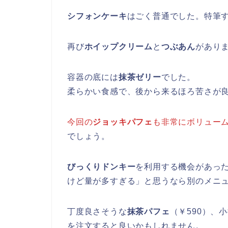
シフォンケーキ
はごく普通でした。特筆
再び
ホイップクリーム
と
つぶあん
があり
容器の底には
抹茶ゼリー
でした。
柔らかい食感で、後から来るほろ苦さが
今回の
ジョッキパフェ
も非常にボリュー
でしょう。
びっくりドンキー
を利用する機会があっ
けど量が多すぎる」と思うなら別のメニ
丁度良さそうな
抹茶パフェ
（￥590）、
を注文すると良いかもしれません。