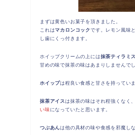
まずは黄色いお菓子を頂きました。
これは
マカロンコック
です。レモン風味
し歯にくっ付きます。
ホイップクリームの上には
抹茶ティラミ
甘めの味で抹茶の味はあまりしませんで
ホイップ
は程良い食感と甘さを持ってい
抹茶アイス
は抹茶の味はそれ程強くなく
い味
になっていたと思います。
つぶあん
は他の具材の味や食感を邪魔し