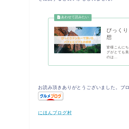
びっくり
想
皆様こんにち
グがとても
のは...
お読み頂きありがとうございました。ブ
にほんブログ村