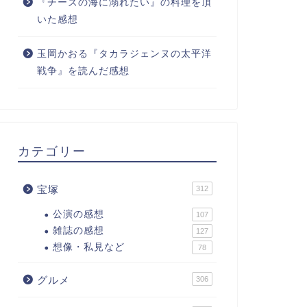
『チーズの海に溺れたい』の料理を頂
いた感想
玉岡かおる『タカラジェンヌの太平洋
戦争』を読んだ感想
カテゴリー
宝塚
312
公演の感想
107
雑誌の感想
127
想像・私見など
78
グルメ
306