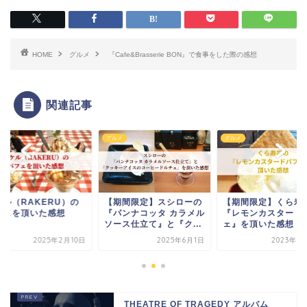
HOME
グルメ
『Cafe&Brasserie BON』で食事をした際の感想
関連記事
メ
グルメ
グルメ
ケル（RAKERU）の
【期間限定】スシローの
【期間限定】くら寿
フェを頂いた感想
『パンナコッタ カラメル
『レモンカスタード
ソース仕立て』と『ク...
ェ』を頂いた感想
2025年2月10日
2025年6月1日
2023年7
THEATRE OF TRAGEDY アルバム