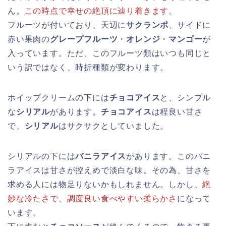
ん。
この時点で幸せの絶頂に辿り着きます。
フルーツが付いており、天辺に
サクランボ
、サイドに
赤い果肉の
グレープフルーツ
・
オレンジ
・
マンゴー
が
入っています。ただ、このフルーツ類はいつも同じと
いう訳ではなく、時折種類が変わります。
ホイップクリームの下には
チョコアイス
と、シンプル
な
シリアル
があります。
チョコアイス
は程良い甘さ
で、
シリアル
はサクサクとしていました。
シリアルの下には
バニラアイス
があります。このバニ
ラアイスは甘さが控えめで淡白な味。その為、甘さを
求める人には物足りないかもしれません。しかし、
絶
妙な冷たさで、調度良い食べやすい柔らかさ
になって
います。