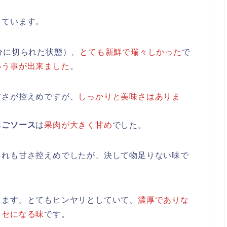
っています。
分に切られた状態）、
とても新鮮で瑞々しかった
で
わう事が出来ました
。
甘さが控えめですが、
しっかりと美味さはありま
ちごソース
は
果肉が大きく甘め
でした。
これも甘さ控えめでしたが、決して物足りない味で
ります。とてもヒンヤリとしていて、
濃厚でありな
クセになる味
です。