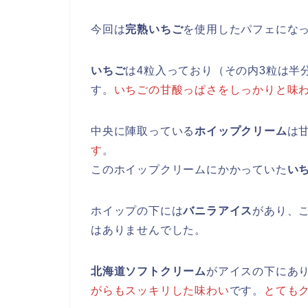
今回は
完熟いちご
を使用したパフェにな
いちご
は4粒入っており（その内3粒は半
す。
いちごの甘酸っぱさをしっかりと味
中央に陣取っている
ホイップクリーム
は
す
。
このホイップクリームにかかっていた
い
ホイップの下には
バニラアイス
があり、
はありませんでした。
北海道ソフトクリーム
がアイスの下にあ
がらもスッキリした味わい
です。
とても