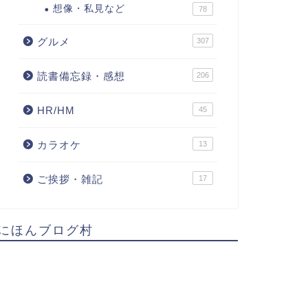
想像・私見など
78
グルメ
307
読書備忘録・感想
206
HR/HM
45
カラオケ
13
ご挨拶・雑記
17
にほんブログ村