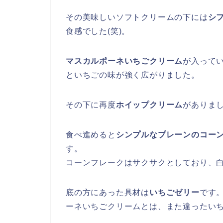
その美味しいソフトクリームの下には
シ
食感でした(笑)。
マスカルポーネいちごクリーム
が入って
といちごの味が強く広がりました。
その下に再度
ホイップクリーム
がありま
食べ進めると
シンプルなプレーンのコー
す。
コーンフレークはサクサクとしており、
底の方にあった具材は
いちごゼリー
です
ーネいちごクリームとは、また違ったい