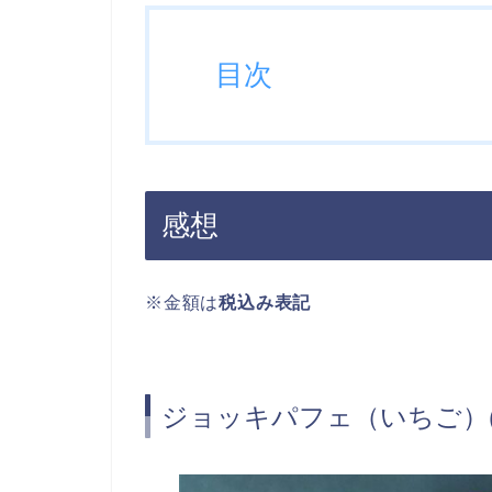
目次
感想
※金額は
税込み表記
ジョッキパフェ（いちご）(￥1