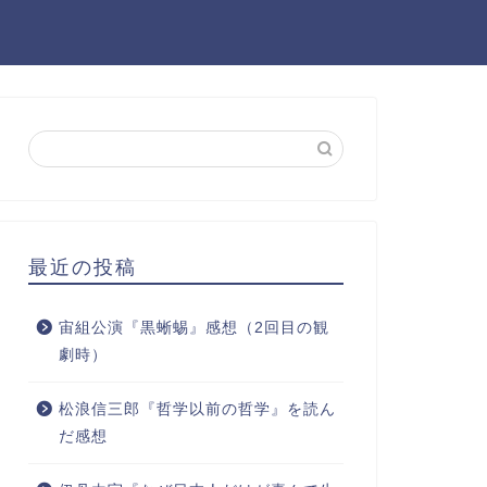
最近の投稿
宙組公演『黒蜥蜴』感想（2回目の観
劇時）
松浪信三郎『哲学以前の哲学』を読ん
だ感想