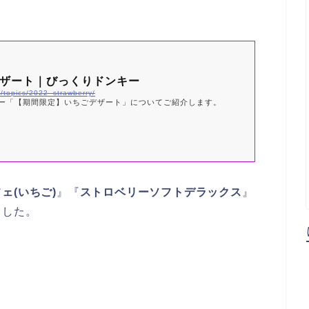
ザート｜びっくりドンキー
m/topics/2022_strawberry/
ー「【期間限定】いちごデザート」についてご紹介します。
ェ(いちご)
』『
ストロベリーソフトデラックス
』
ました。