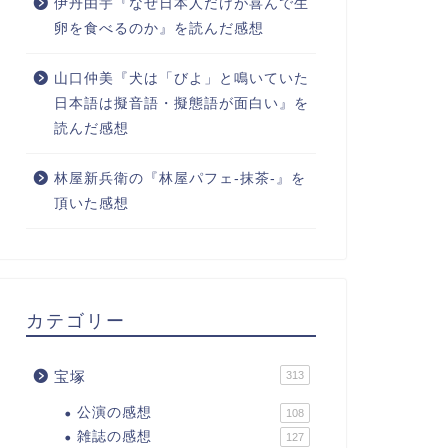
伊丹由宇『なぜ日本人だけが喜んで生
卵を食べるのか』を読んだ感想
山口仲美『犬は「びよ」と鳴いていた
日本語は擬音語・擬態語が面白い』を
読んだ感想
林屋新兵衛の『林屋パフェ-抹茶-』を
頂いた感想
カテゴリー
宝塚
313
公演の感想
108
雑誌の感想
127