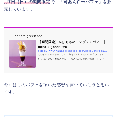
月7日（日）の期間限定
で、『
苺あん白玉パフェ
』を販
売しています。
nana's green tea
【期間限定】かぼちゃのモンブランパフェ │
nana's green tea
https://www.nanasgreentea.com/products/seasonal-sweets_a
えびすかぼちゃを裏ごしし、白あんと組み合わせた「かぼちゃ
餡」はかぼちゃ本来の甘みと、なめらかな食感が特徴。トッピン
グした蜜漬けのかぼちゃは、じゅわっと広がる甘みとほくほくと
した食感が口に広がります。ほうじ茶ゼリーの香ばしい風味、ホ
イップクリームのふわふわ食感、ミルキーなソフトクリーム、そ
れぞれとの組み合わせを楽しみながら食べ進めるのがおススメで
す。 販売期間：9月1日～10月31日
今回はこのパフェを頂いた感想を書いていこうと思い
ます。