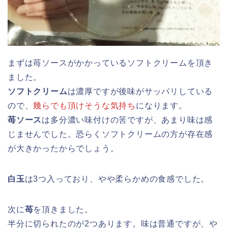
まずは苺ソースがかかっているソフトクリームを頂き
ました。
ソフトクリーム
は濃厚ですが後味がサッパリしている
ので、
幾らでも頂けそうな気持ち
になります。
苺ソース
は多分濃い味付けの筈ですが、あまり味は感
じませんでした。恐らくソフトクリームの方が存在感
が大きかったからでしょう。
白玉
は3つ入っており、やや柔らかめの食感でした。
次に
苺
を頂きました。
半分に切られたのが2つあります。味は普通ですが、や