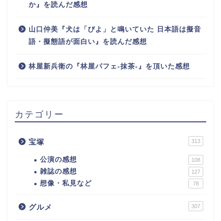
か』を読んだ感想
山口仲美『犬は「びよ」と鳴いていた 日本語は擬音
語・擬態語が面白い』を読んだ感想
林屋新兵衛の『林屋パフェ-抹茶-』を頂いた感想
カテゴリー
宝塚
313
公演の感想
108
雑誌の感想
127
想像・私見など
78
グルメ
307