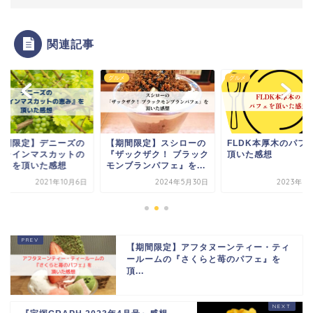
関連記事
メ
グルメ
グルメ
期間限定】デニーズの
【期間限定】スシローの
FLDK本厚木のパフ
シャインマスカットの
『ザックザク！ ブラック
頂いた感想
み』を頂いた感想
モンブランパフェ』を...
2021年10月6日
2024年5月30日
2023年7
【期間限定】アフタヌーンティー・ティ
ールームの『さくらと苺のパフェ』を
頂...